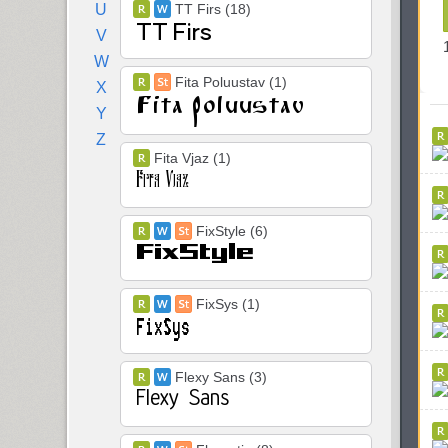
U
TT Firs (18)
V
W
Fita Poluustav (1)
X
Y
Z
Fita Vjaz (1)
FixStyle (6)
FixSys (1)
Flexy Sans (3)