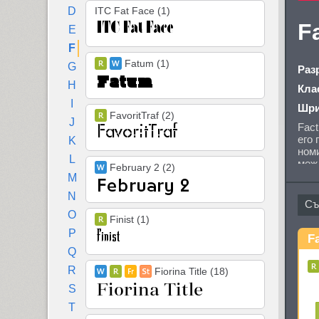
D
ITC Fat Face (1)
F
E
F
Fatum (1)
G
Раз
H
Кла
I
Шри
FavoritTraf (2)
J
Fact
его 
K
ном
L
межд
February 2 (2)
шири
M
Comp
N
логи
или
O
Finist (1)
Гарн
P
нас
F
вып
Q
R
Fiorina Title (18)
S
T