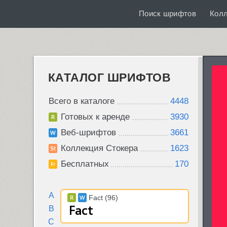
Поиск шрифтов
Кол
КАТАЛОГ ШРИФТОВ
Всего в каталоге
4448
Готовых к аренде
3930
Веб-шрифтов
3661
Коллекция Стокера
1623
Бесплатных
170
A
Fact (96)
B
C