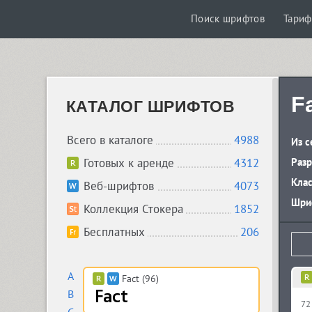
Поиск шрифтов
Тари
F
КАТАЛОГ ШРИФТОВ
Всего в каталоге
4988
Из с
Готовых к аренде
4312
Разр
Кла
Веб-шрифтов
4073
Шриф
Коллекция Стокера
1852
Бесплатных
206
A
Fact (96)
B
72