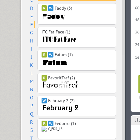
C
D
Faddy (3)
60
E
48
F
ITC Fat Face (1)
G
36
H
24
I
Fatum (1)
J
16
K
L
FavoritTraf (2)
M
N
O
February 2 (2)
P
Q
Л
R
Fedorro (1)
S
T