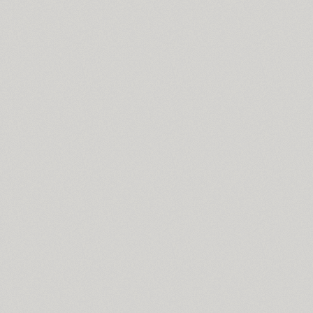
Funny (3)
Futura Eugenia (1)
Futura Futuris (12)
Futura PT (22)