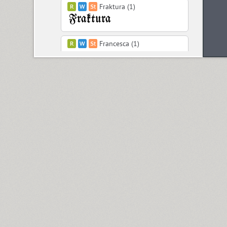
Fraktura (1)
Francesca (1)
Freaky Prickle (2)
Freehand 471 (1)
FreeSet (15)
ITC Friz Quadrata (4)