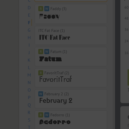
C
D
60
Faddy (3)
E
48
F
G
36
ITC Fat Face (1)
H
24
I
Fatum (1)
J
16
K
L
FavoritTraf (2)
M
N
O
February 2 (2)
P
Q
R
Fedorro (1)
S
T