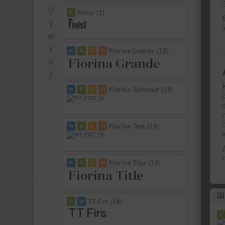
U
Finist (1)
V
W
X
Fiorina Grande (18)
Y
Z
Fiorina Subhead (18)
Fiorina Text (18)
Fiorina Title (18)
Шр
TT Firs (18)