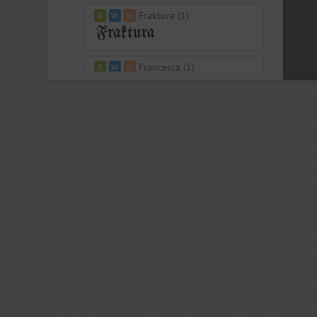
Fraktura (1)
Francesca (1)
Freaky Prickle (2)
Freehand 471 (1)
FreeSet (15)
ITC Friz Quadrata (4)