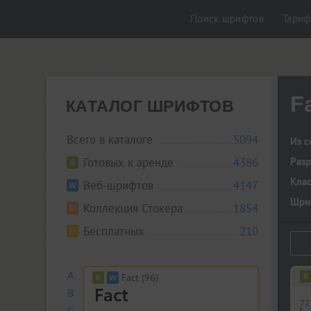
Поиск шрифтов
Тари
F
КАТАЛОГ ШРИФТОВ
Всего в каталоге
5094
Из с
Готовых к аренде
4386
Разр
Кла
Веб-шрифтов
4147
Шриф
Коллекция Стокера
1854
Бесплатных
210
A
Fact (96)
B
72