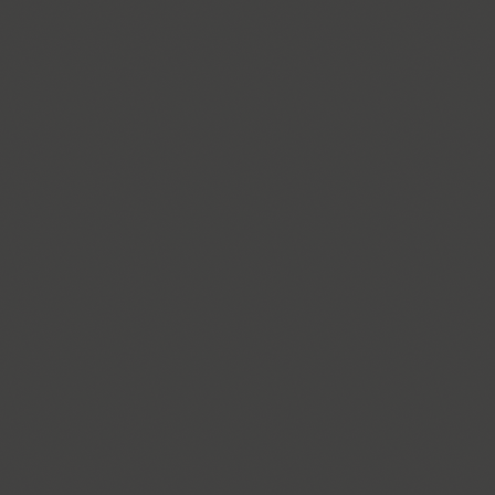
Funny (3)
Futura Eugenia (1)
Futura Futuris (12)
Futura PT (22)