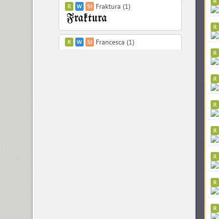
Fraktura (1)
Francesca (1)
Freaky Prickle (2)
Freehand 471 (1)
FreeSet (12)
ITC Friz Quadrata (4)