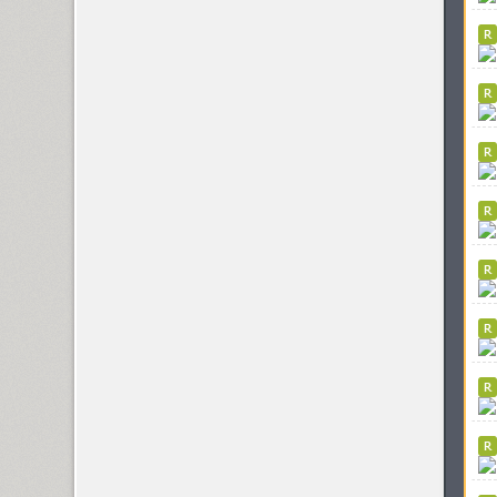
Funny (3)
Futura Eugenia (1)
Futura Futuris (12)
Futura PT (22)