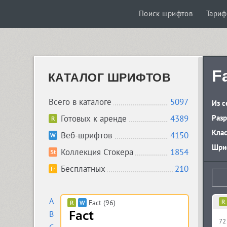
Поиск шрифтов
Тари
F
КАТАЛОГ ШРИФТОВ
Всего в каталоге
5097
Из с
Готовых к аренде
4389
Разр
Кла
Веб-шрифтов
4150
Шриф
Коллекция Стокера
1854
Бесплатных
210
A
Fact (96)
B
72