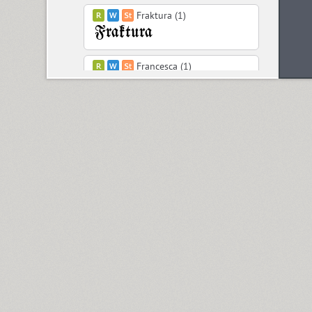
Fraktura (1)
Francesca (1)
Freaky Prickle (2)
Freehand 471 (1)
FreeSet (15)
ITC Friz Quadrata (4)