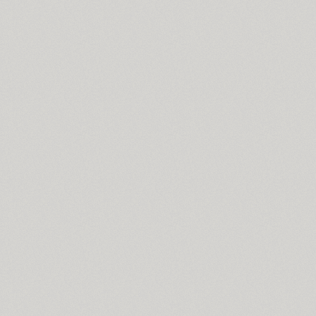
Funny (3)
Futura Eugenia (1)
Futura Futuris (12)
Futura PT (22)