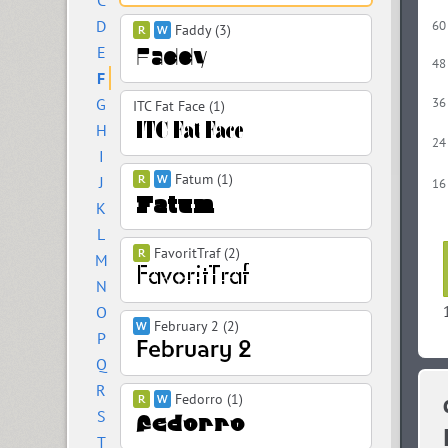
C
D
60
Faddy (3)
E
48
F
G
36
ITC Fat Face (1)
H
24
I
Fatum (1)
J
16
K
L
FavoritTraf (2)
M
N
O
February 2 (2)
P
Q
R
Fedorro (1)
S
T