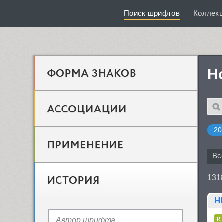
Поиск шрифтов
Коллек
Н
20
Вс
131
Hl