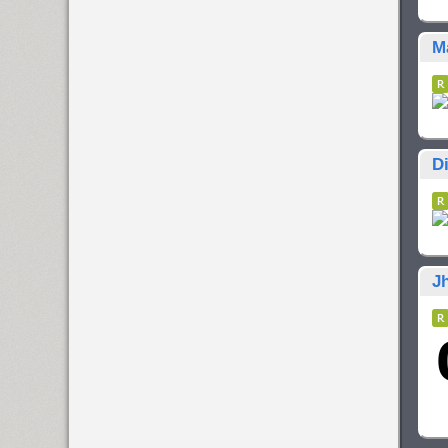
M
Di
J