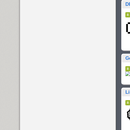
D
G
L