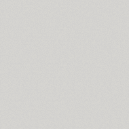
FreeSet (15)
ITC Friz Quadrata (4)
Funny (3)
Futura Eugenia (1)
Futura Futuris (12)
Futura PT (22)