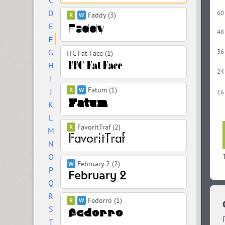
C
D
60
Faddy (3)
E
48
F
G
36
ITC Fat Face (1)
H
24
I
Fatum (1)
J
16
K
L
FavoritTraf (2)
M
N
O
February 2 (2)
P
Q
R
Fedorro (1)
S
T