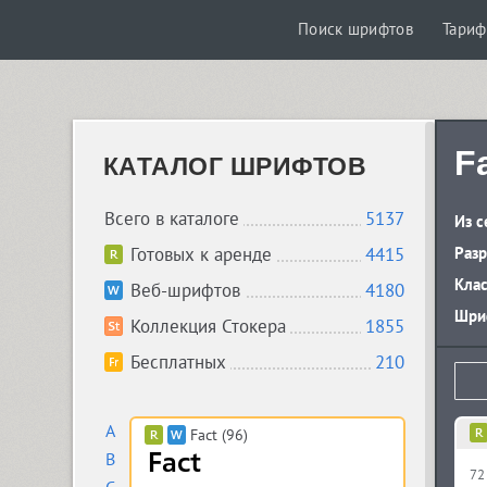
Поиск шрифтов
Тари
F
КАТАЛОГ ШРИФТОВ
Всего в каталоге
5137
Из с
Готовых к аренде
4415
Разр
Кла
Веб-шрифтов
4180
Шриф
Коллекция Стокера
1855
Бесплатных
210
A
Fact (96)
B
72