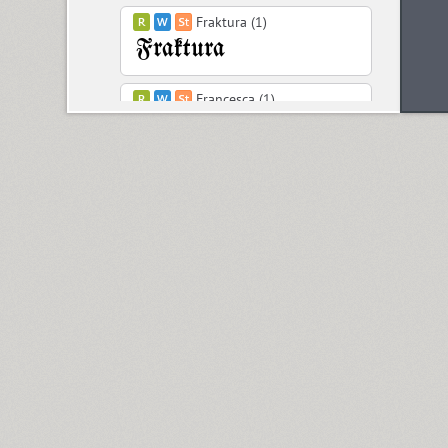
Fraktura (1)
Francesca (1)
ITC Franklin Gothic (8)
Freaky Prickle (2)
Frederik (20)
Freehand 471 (1)