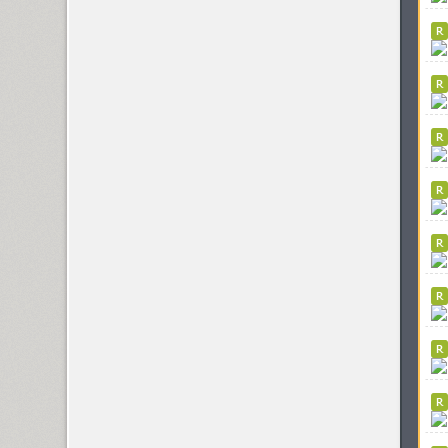
Funny (3)
Futura Eugenia (1)
Futura Futuris (12)
Futura PT (22)