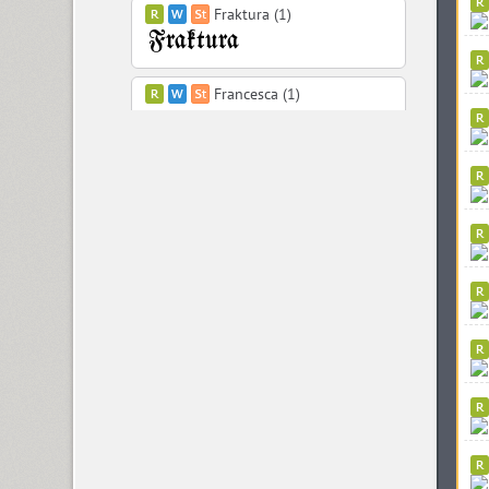
Fraktura (1)
Francesca (1)
Freaky Prickle (2)
Freehand 471 (1)
FreeSet (12)
ITC Friz Quadrata (4)