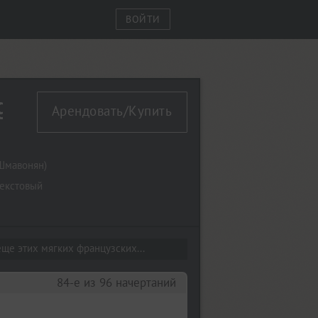
ВОЙТИ
ht Italic
Арендовать/Купить
Шмавонян
)
екстовый
ще этих мягких французских...
84-е из 96 начертаний