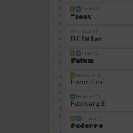
C
D
Faddy (3)
E
F
G
ITC Fat Face (1)
H
I
Fatum (1)
J
K
L
FavoritTraf (2)
M
N
O
February 2 (2)
P
Q
R
Fedorro (1)
S
T