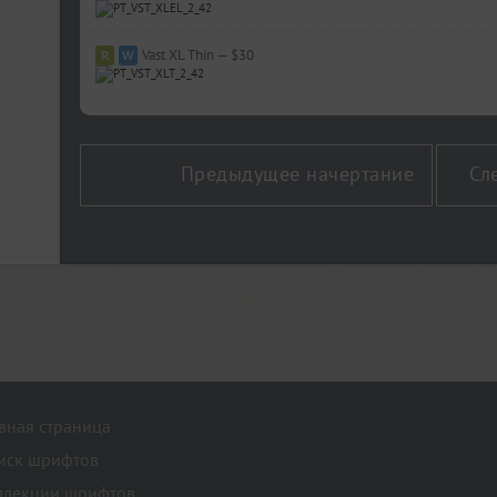
Vast XL Thin — $30
Предыдущее начертание
Сл
авная страница
иск шрифтов
ллекции шрифтов