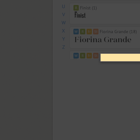
U
Finist (1)
V
W
X
Fiorina Grande (18)
Y
Z
Fiorina Subhead (18)
Fiorina Text (18)
Fiorina Title (18)
TT Firs (18)