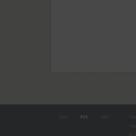
Fita Poluustav (1)
Fita Vjaz (1)
FixStyle (6)
FixSys (1)
Flexy Sans (3)
Гл
ENG
РУС
УКР
Florentin (8)
По
Ко