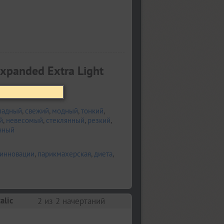
xpanded Extra Light
ладный
,
свежий
,
модный
,
тонкий
,
й
,
невесомый
,
стеклянный
,
резкий
,
чный
инновации
,
парикмахерская
,
диета
,
alic
2
из 2 начертаний