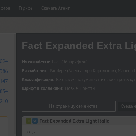
ифтов
Тарифы
Скачать Агент
Fact Expanded Extra Lig
094
Из семейства:
Fact
(96 шрифтов)
386
Разработчик:
ParaType
(
Александра Королькова
,
Манвел 
Классификация:
Без засечек
,
гуманистический гротеск
,
т
147
Шрифт в коллекции:
Новые шрифты
854
210
На страницу семейства
Съешь е
Fact Expanded Extra Light Italic
72 px