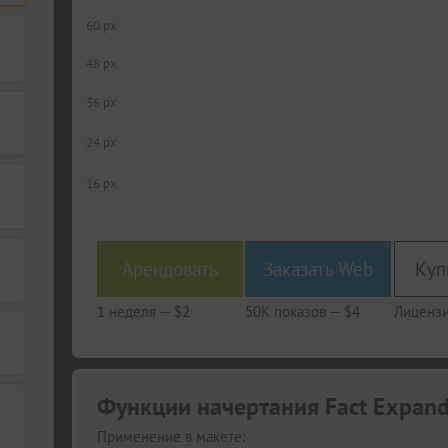
60 px
48 px
36 px
24 px
16 px
Арендовать
Заказать Web
1 неделя —
$2
50K показов —
$4
Лицензи
Функции начертания Fact Expanded
Применение в макете: