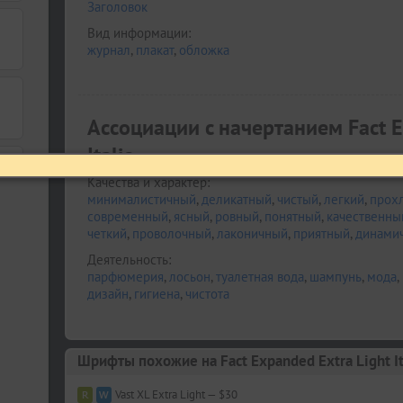
Заголовок
Вид информации:
журнал
,
плакат
,
обложка
Ассоциации c начертанием Fact E
Italic
Качества и характер:
минималистичный
,
деликатный
,
чистый
,
легкий
,
прох
современный
,
ясный
,
ровный
,
понятный
,
качественны
четкий
,
проволочный
,
лаконичный
,
приятный
,
динами
Деятельность:
парфюмерия
,
лосьон
,
туалетная вода
,
шампунь
,
мода
,
дизайн
,
гигиена
,
чистота
Шрифты похожие на Fact Expanded Extra Light It
Vast XL Extra Light — $30