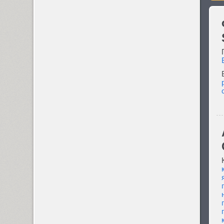
Arthur (1)
Ascetic 2D (2)
PT Astra Sans (4)
PT Astra Serif (4)
Astron (1)
AuktyonZ (3)