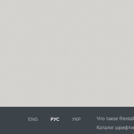
Что такое Rentaf
ENG
РУС
УКР
Каталог шрифто