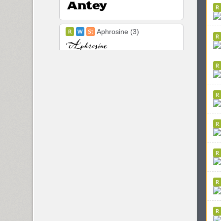
Aphrosine (3)
Apical (5)
Appetite Pro (10)
Arabskij (1)
GHEA Aram (20)
Arbat (1)