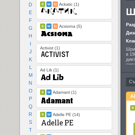
Ackatic (1)
D
Ш
E
F
Раз
Acsioma (5)
G
Диз
H
Кла
I
Activist (1)
Шри
J
в 19
дикт
K
смол
L
Alqu
Ad Lib (1)
фор
M
кир
N
Фран
O
Adamant (1)
Al
P
Q
R
Adelle PE (14)
S
T