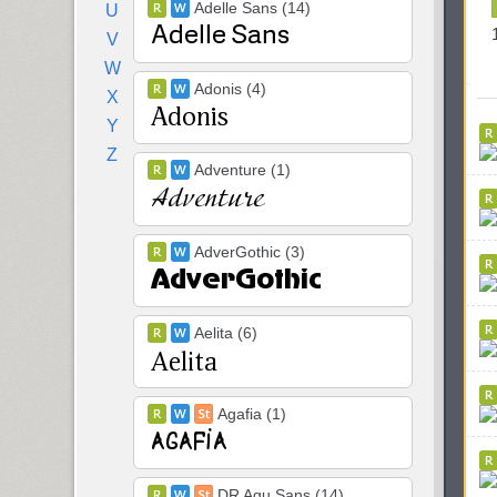
Adelle Sans (14)
U
V
W
Adonis (4)
X
Y
Z
Adventure (1)
AdverGothic (3)
Aelita (6)
Agafia (1)
DR Agu Sans (14)