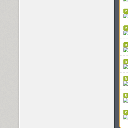
Ardent (3)
Areqo 4F (1)
Ariergard (3)
Ariergard Rondo (5)
Arsenal (4)
Arsis (1)