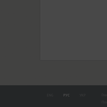
Adelle Sans (14)
Adonis (4)
Adonis New (6)
Adventure (1)
AdverGothic (3)
Aelita (6)
Гл
ENG
РУС
УКР
По