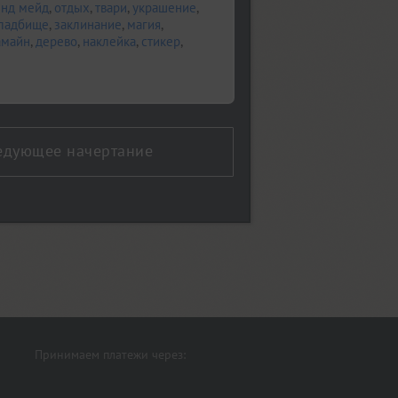
енд мейд
,
отдых
,
твари
,
украшение
,
ладбище
,
заклинание
,
магия
,
амайн
,
дерево
,
наклейка
,
стикер
,
едующее начертание
Принимаем платежи через: