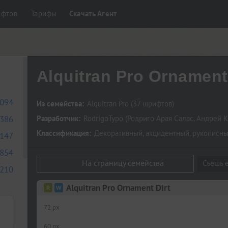
ифтов
Тарифы
Скачать Агент
Alquitran Pro Ornament
094
Из семейства:
Alquitran Pro
(37 шрифтов)
386
Разработчик:
RodrigoTypo
(
Родриго Арая Салас
,
Андрей К
Классификация:
Декоративный
,
акцидентный
,
рукописн
147
854
На страницу семейства
Съешь е
210
Alquitran Pro Ornament Dirt
72 px
60 px