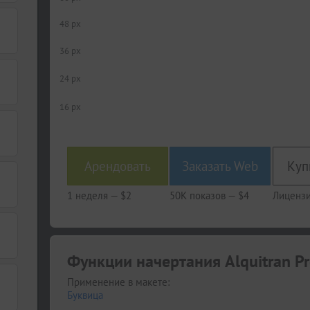
48 px
36 px
24 px
16 px
Арендовать
Заказать Web
1 неделя —
$2
50K показов —
$4
Лицензи
Функции начертания Alquitran Pr
Применение в макете:
Буквица