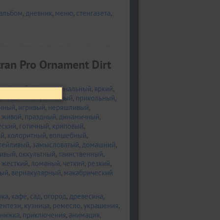
альбом
,
дневник
,
меню
,
стенгазета
,
ran Pro Ornament Dirt
ный
,
грубый
,
эмоциональный
,
яркий
,
,
подвижный
,
активный
,
прикольный
,
ичный
,
игривый
,
неряшливый
,
,
живой
,
праздный
,
динамичный
,
еский
,
готичный
,
криповый
,
ый
,
колоритный
,
волшебный
,
тейливый
,
замысловатый
,
домашний
,
ивый
,
оккультный
,
таинственный
,
,
жесткий
,
ломаный
,
четкий
,
резкий
,
ый
,
вернакулярный
,
макабрический
рка
,
кафе
,
сад
,
огород
,
древесина
,
ентези
,
кузница
,
ремесло
,
украшения
,
книжка
,
приключения
,
анимация
,