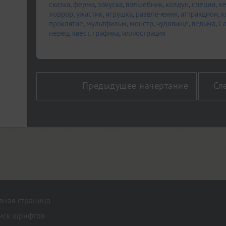
сказка
,
ферма
,
закуска
,
волшебник
,
колдун
,
специи
,
х
хоррор
,
ужастик
,
игрушка
,
развлечения
,
аттракцион
,
к
проклятие
,
мультфильм
,
монстр
,
чудовище
,
ведьма
,
С
перец
,
квест
,
графика
,
иллюстрация
Предыдущее начертание
Сл
авная страница
иск шрифтов