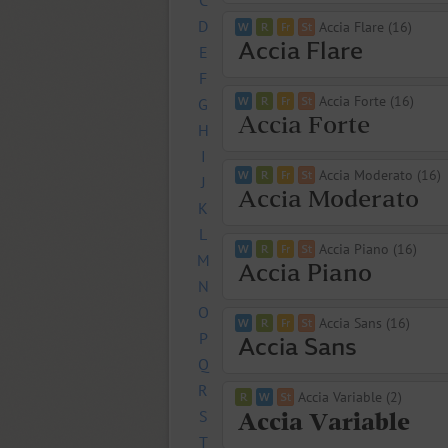
C
D
Accia Flare (16)
E
F
Accia Forte (16)
G
H
I
Accia Moderato (16)
J
K
L
Accia Piano (16)
M
N
O
Accia Sans (16)
P
Q
R
Accia Variable (2)
S
T