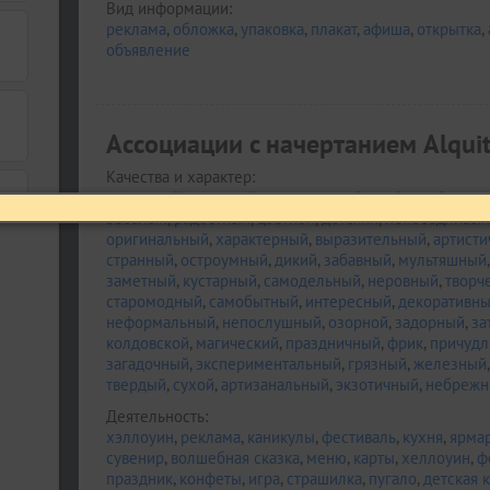
Вид информации:
реклама
,
обложка
,
упаковка
,
плакат
,
афиша
,
открытка
,
объявление
Ассоциации c начертанием Alquit
Качества и характер:
кучерявый
,
кудрявый
,
ремесленный
,
крафтовый
,
улич
веселый
,
радостный
,
цветной
,
детский
,
непоседливый
оригинальный
,
характерный
,
выразительный
,
артист
странный
,
остроумный
,
дикий
,
забавный
,
мультяшный
заметный
,
кустарный
,
самодельный
,
неровный
,
творч
старомодный
,
самобытный
,
интересный
,
декоративн
неформальный
,
непослушный
,
озорной
,
задорный
,
за
колдовской
,
магический
,
праздничный
,
фрик
,
причудл
загадочный
,
экспериментальный
,
грязный
,
железный
твердый
,
сухой
,
артизанальный
,
экзотичный
,
небрежн
Деятельность:
хэллоуин
,
реклама
,
каникулы
,
фестиваль
,
кухня
,
ярма
сувенир
,
волшебная сказка
,
меню
,
карты
,
хеллоуин
,
ф
праздник
,
конфеты
,
игра
,
страшилка
,
пугало
,
детская 