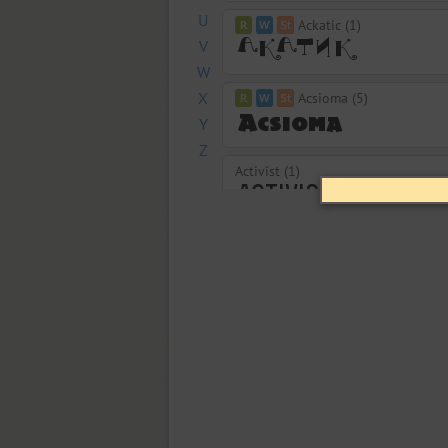
U
Ackatic (1)
V
W
X
Acsioma (5)
Y
Z
Activist (1)
Ad Lib (1)
Adamant (1)
Adelle PE (14)