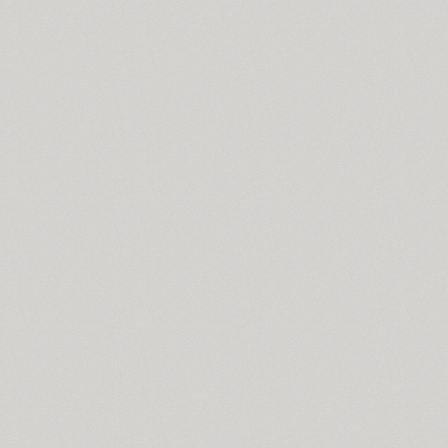
Ariergard Rondo (5)
Arsenal (4)
Arsis (1)
Arthur (1)
Ascetic 2D (2)
PT Astra Sans (4)