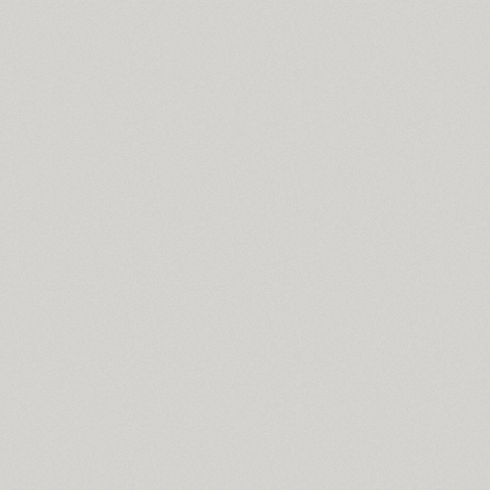
Arabskij (1)
GHEA Aram (20)
Arbat (1)
Ardent (3)
Areqo 4F (1)
Ariergard (3)