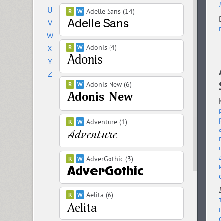
U
Adelle Sans (14)
V
W
Adonis (4)
X
Y
Z
Adonis New (6)
Adventure (1)
AdverGothic (3)
Aelita (6)