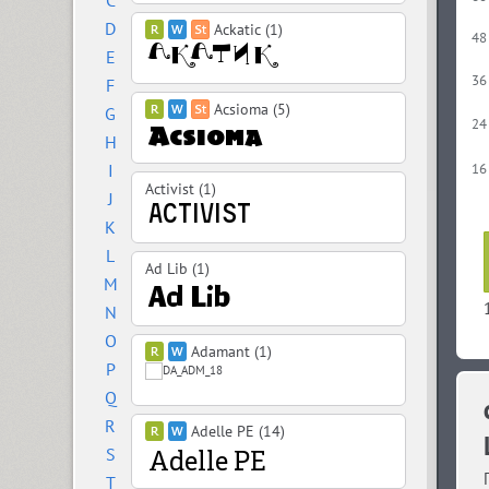
C
D
Ackatic (1)
48
E
36
F
Acsioma (5)
G
24
H
I
16
Activist (1)
J
K
L
Ad Lib (1)
M
N
O
Adamant (1)
P
Q
R
Adelle PE (14)
S
T