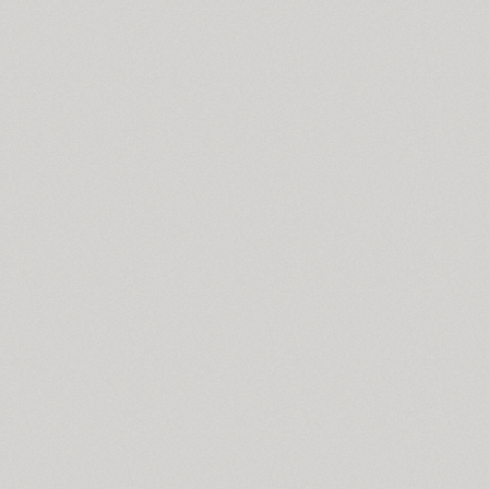
PT Astra Serif (4)
Astron (1)
Athelas PE (4)
AuktyonZ (3)
ITC Avant Garde Gothic (4)
GHEA Ayb (1)