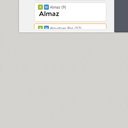
Almaz (9)
Alquitran Pro (37)
Amore (1)
Anastasia Script (1)
Angelica (2)
Anglecia Pro (36)