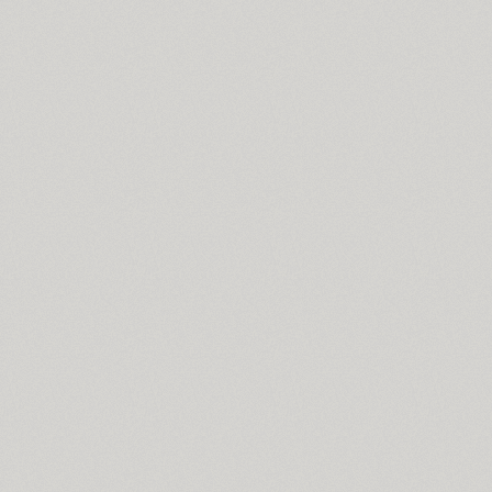
ITC Anna (3)
Antey (1)
Aphrosine (3)
Apical (5)
Apoka Pro (6)
Appetite Pro (10)