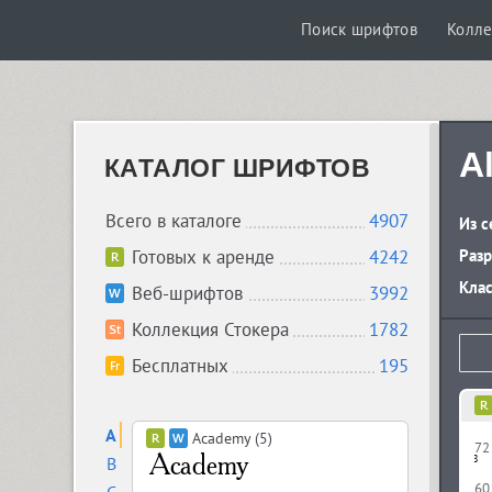
Поиск шрифтов
Колле
A
КАТАЛОГ ШРИФТОВ
Всего в каталоге
4907
Из с
Готовых к аренде
4242
Разр
Кла
Веб-шрифтов
3992
Коллекция Стокера
1782
Бесплатных
195
A
Academy (5)
72
B
60