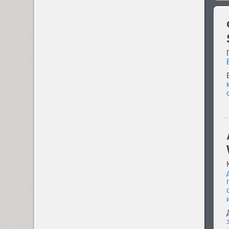
Ascetic 2D (2)
PT Astra Sans (4)
PT Astra Serif (4)
Astron (1)
AuktyonZ (3)