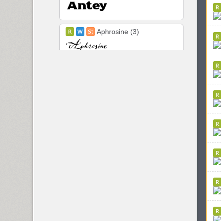
Aphrosine (3)
Apical (5)
Arabskij (1)
GHEA Aram (20)
Arbat (1)
Ardent (3)