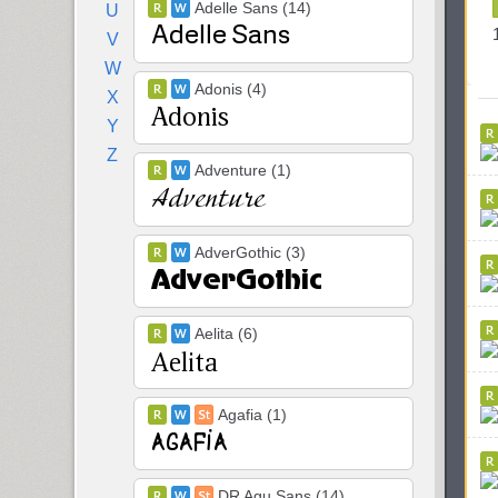
Adelle Sans (14)
U
V
W
Adonis (4)
X
Y
Z
Adventure (1)
AdverGothic (3)
Aelita (6)
Agafia (1)
DR Agu Sans (14)