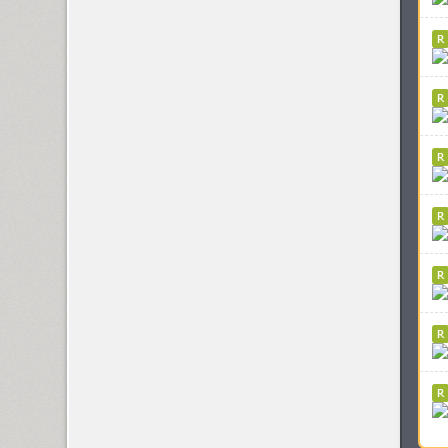
Areqo 4F (1)
Ariergard (3)
Ariergard Rondo (5)
Arsenal (4)
Arsis (1)
Arthur (1)