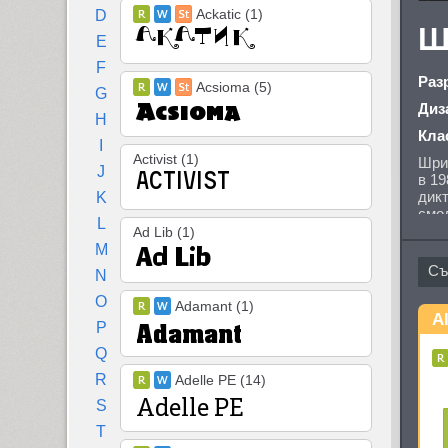
Ackatic (1)
D
Ш
E
F
Раз
Acsioma (5)
G
Диз
H
Кла
I
Activist (1)
Шри
J
в 19
дикт
K
смол
L
Alqu
Ad Lib (1)
фор
M
кир
N
Фран
O
Adamant (1)
Al
P
Q
R
Adelle PE (14)
S
T