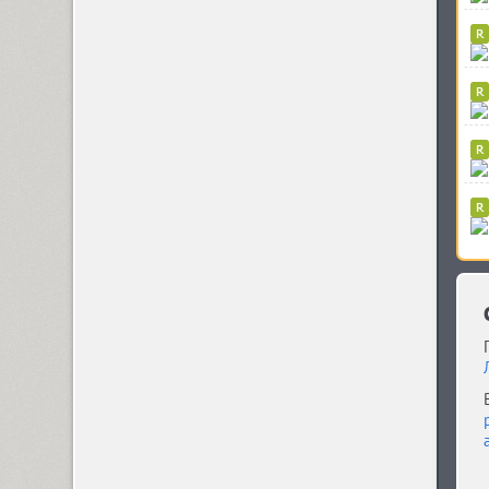
Antey (1)
Aphrosine (3)
Apical (5)
Apoka Pro (6)
Appetite Pro (10)
Arabskij (1)