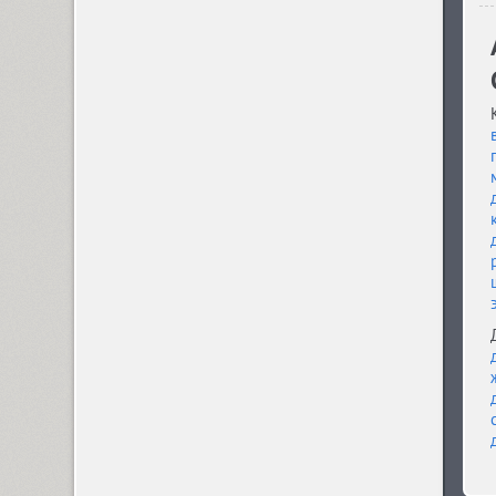
GHEA Aram (20)
Arbat (1)
Ardent (3)
Areqo 4F (1)
Ariergard (3)
Ariergard Rondo (5)