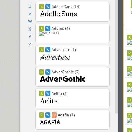
U
Adelle Sans (14)
V
W
Adonis (4)
X
Y
Z
Adventure (1)
AdverGothic (3)
Aelita (6)
Agafia (1)