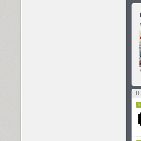
Arsenal (4)
Arsis (1)
Arthur (1)
Ascetic 2D (2)
Шр
PT Astra Sans (4)
PT Astra Serif (4)