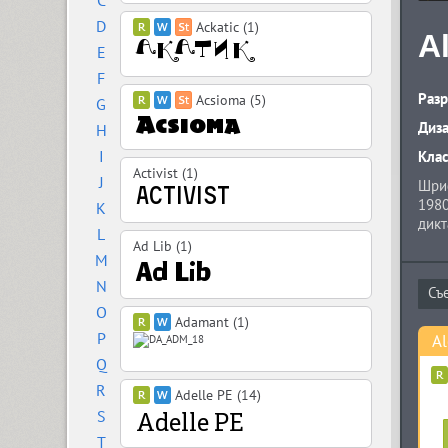
C
D
Ackatic (1)
A
E
F
Разр
Acsioma (5)
G
Диз
H
I
Кла
Activist (1)
J
Шриф
1980
K
дикт
L
(пор
Ad Lib (1)
M
этот
разн
N
орна
O
2018
Adamant (1)
P
Al
Q
R
Adelle PE (14)
S
T