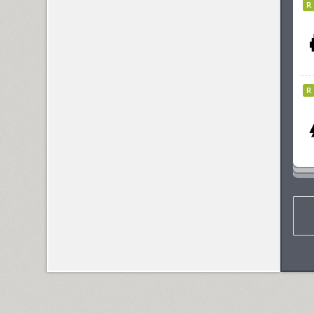
Astron (1)
Athelas PE (4)
AuktyonZ (3)
ITC Avant Garde Gothic (4)
GHEA Ayb (1)