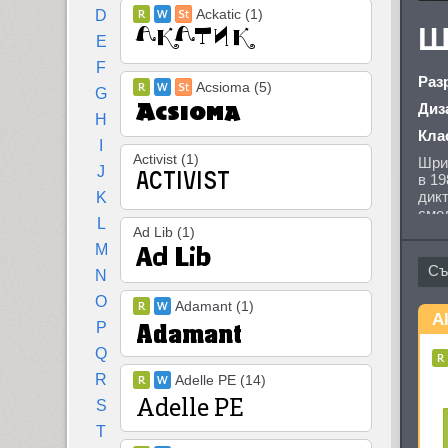
Ackatic (1)
D
Ш
E
F
Раз
Acsioma (5)
G
Диз
H
Кла
I
Activist (1)
Шри
J
в 19
дикт
K
смол
L
Alqu
Ad Lib (1)
фор
M
кир
N
Фран
O
Adamant (1)
Al
P
Q
R
Adelle PE (14)
S
T