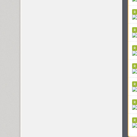
Areqo 4F (1)
Ariergard (3)
Ariergard Rondo (5)
Arsenal (4)
Arsis (1)
Arthur (1)