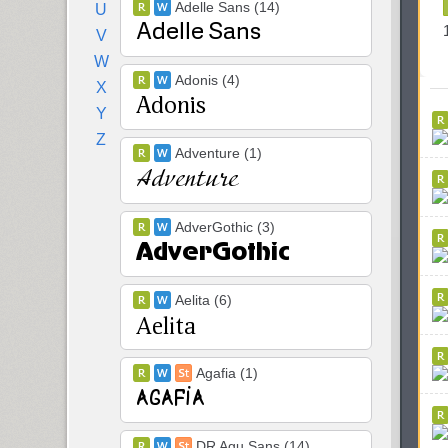
Adelle Sans (14)
U
V
W
Adonis (4)
X
Y
Z
Adventure (1)
AdverGothic (3)
Aelita (6)
Agafia (1)
DR Agu Sans (14)