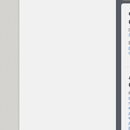
Ascetic 2D (2)
PT Astra Sans (4)
PT Astra Serif (4)
Astron (1)
AuktyonZ (3)