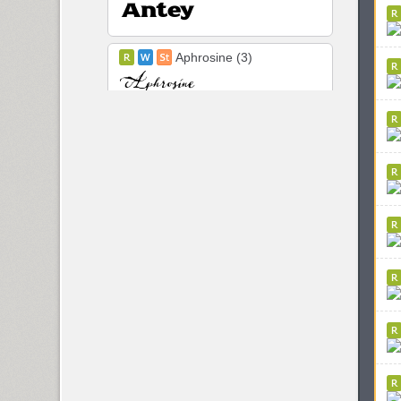
Aphrosine (3)
Apical (5)
Arabskij (1)
GHEA Aram (20)
Arbat (1)
Ardent (3)