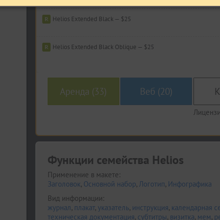
Helios Extended Black — $25
Helios Extended Black Oblique — $25
Аренда (33)
Веб (20)
К
Лицензи
Функции семейства Helios
Применение в макете:
Заголовок
,
Основной набор
,
Логотип
,
Инфографика
Вид информации:
журнал
,
плакат
,
указатель
,
инструкция
,
календарная с
техническая документация
,
субтитры
,
визитка
,
мем
,
р