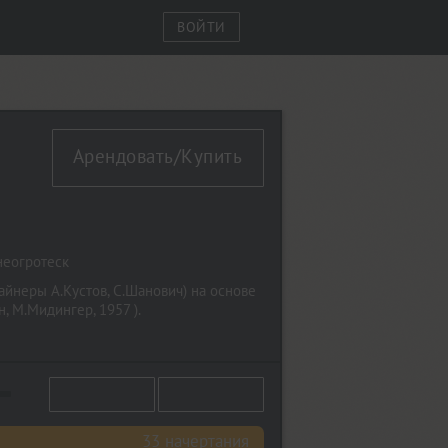
ВОЙТИ
Арендовать/Купить
неогротеск
йнеры А.Кустов, С.Шанович) на основе
 М.Мидингер, 1957 ).
33 начертания