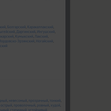
кий
,
Болгарский
,
Каракалпакский
,
ыгейский
,
Даргинский
,
Ингушский
,
лкарский
,
Кумыкский
,
Лакский
,
ордовско-Эрзянский
,
Ногайский
,
ский
дный
,
невесомый
,
прозрачный
,
тонкий
,
,
острый
,
проволочный
,
ровный
,
худой
,
льный
,
статичный
,
устойчивый
,