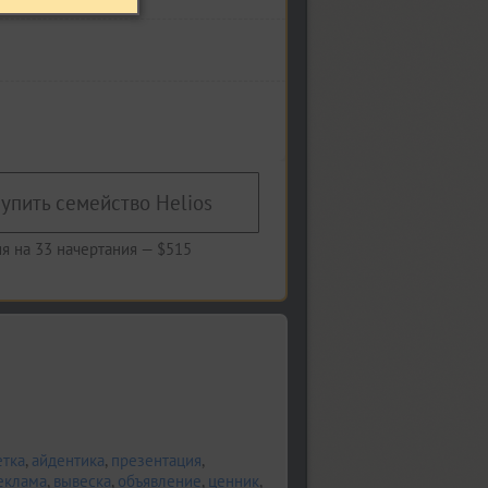
упить семейство Helios
я на 33 начертания —
$515
етка
,
айдентика
,
презентация
,
еклама
,
вывеска
,
объявление
,
ценник
,