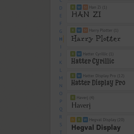
C
Han Zi (1)
D
E
F
Harry Plotter (1)
G
H
I
Hatter Cyrillic (1)
J
K
L
Hatter Display Pro (12)
M
N
O
Haverj (4)
P
Q
R
Hegval Display (20)
S
T