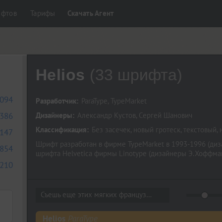
ифтов
Тарифы
Скачать Агент
Helios
(33 шрифта)
094
Разработчик:
ParaType
,
TypeMarket
386
Дизайнеры:
Александр Кустов
,
Сергей Шанович
Классификация:
Без засечек
,
новый гротеск
,
текстовый
,
147
Шрифт разработан в фирме TypeMarket в 1993-1996 (диза
854
шрифта Helvetica фирмы Linotype (дизайнеры Э.Хоффман,
210
Съешь еще этих мягких французских...
Helios
ParaType