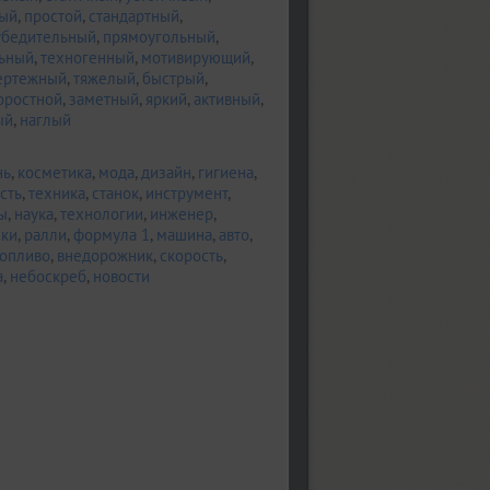
ный
,
простой
,
стандартный
,
убедительный
,
прямоугольный
,
ьный
,
техногенный
,
мотивирующий
,
ертежный
,
тяжелый
,
быстрый
,
оростной
,
заметный
,
яркий
,
активный
,
ый
,
наглый
нь
,
косметика
,
мода
,
дизайн
,
гигиена
,
сть
,
техника
,
станок
,
инструмент
,
ы
,
наука
,
технологии
,
инженер
,
нки
,
ралли
,
формула 1
,
машина
,
авто
,
топливо
,
внедорожник
,
скорость
,
а
,
небоскреб
,
новости