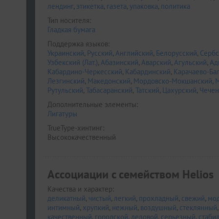
лендинг
,
этикетка
,
газета
,
упаковка
,
политика
Тип носителя:
Гладкая бумага
Поддержка языков:
Украинский
,
Русский
,
Английский
,
Белорусский
,
Сербс
Узбекский (Лат.)
,
Абазинский
,
Аварский
,
Агульский
,
Ад
Кабардино-Черкесский
,
Кабардинский
,
Карачаево-Ба
Лезгинский
,
Македонский
,
Мордовско-Мокшанский
,
М
Рутульский
,
Табасаранский
,
Татский
,
Цахурский
,
Чечен
Дополнительные элементы:
Лигатуры
TrueType-хинтинг:
Высококачественный
Ассоциации c семейством Helios
Качества и характер:
деликатный
,
чистый
,
легкий
,
прохладный
,
свежий
,
мо
интимный
,
хрупкий
,
нежный
,
воздушный
,
стеклянный
качественный
,
городской
,
деловой
,
серьезный
,
стаби