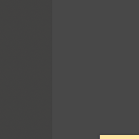
Hortensia (1)
Hub (1)
Humanist 521 (5)
Humanist 531 (4)
Hybrid (8)
Hyper (2)