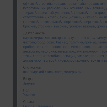
офисный
,
строгий
,
глобализированный
,
глобалистич
безразличный
,
равнодушный
,
официальный
,
точный
,
твердый
,
надежный
,
уверенный
,
сильный
,
индустриал
ответственный
,
крутой
,
амбициозный
,
инженерный
,
ч
гоночный
,
решительный
,
спортивный
,
энергичный
,
ск
броский
,
стройный
,
высокий
,
громкий
,
важный
,
срочн
Деятельность:
парфюмерия
,
лосьон
,
красота
,
туалетная вода
,
шампу
чистота
,
город
,
офис
,
бизнес
,
политика
,
промышленно
прибор
,
электростанция
,
энергетика
,
завод
,
тренажер
лекарство
,
медицина
,
аптека
,
локдаун
,
рок-н-ролл
,
го
тачки
,
спорт
,
автомобиль
,
авиация
,
самолет
,
полиция
,
доставка
,
супергерой
,
киберспорт
,
компьютерная игр
Стилистика:
швейцарский стиль
,
лофт
,
модернизм
Возраст:
Зрелый
Пол:
Унисекс
Страна:
Европа
,
Швейцария