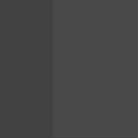
Hill (1)
Hitman (1)
Holgada (12)
Homenko (4)
Hopferian (3)