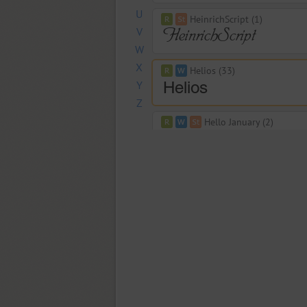
U
HeinrichScript (1)
V
W
X
Helios (33)
Y
Z
Hello January (2)
Henman (4)
Hermes (2)
Herold (2)