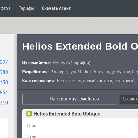
ифтов
Тарифы
Скачать Агент
Helios Extended Bold O
097
Из семейства:
Helios
(33 шрифта)
389
Разработчик:
ParaType
,
TypeMarket
(
Александр Кустов
,
Се
Классификация:
Без засечек
,
новый гротеск
,
текстовый
,
150
854
На страницу семейства
Съешь е
210
Helios Extended Bold Oblique
72 px
60 px