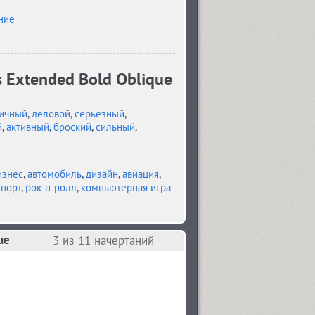
ние
 Extended Bold Oblique
ичный
,
деловой
,
серьезный
,
й
,
активный
,
броский
,
сильный
,
изнес
,
автомобиль
,
дизайн
,
авиация
,
порт
,
рок-н-ролл
,
компьютерная игра
ue
3
из 11 начертаний