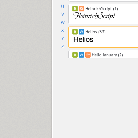
U
HeinrichScript (1)
V
W
X
Helios (33)
Y
Z
Hello January (2)
Henman (4)
Hermes (2)
Herold (2)