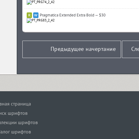
Pragmatica Extended Extra Bold — $30
Предыдущее начертание
Сл
Hleba Soli Ziamli Voli (10)
авная страница
иск шрифтов
ллекции шрифтов
талог шрифтов