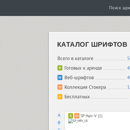
Поиск шр
КАТАЛОГ ШРИФТОВ
Всего в каталоге
5
Готовых к аренде
4
Веб-шрифтов
4
Коллекция Стокера
1
Бесплатных
A
SP Hair-V (1)
B