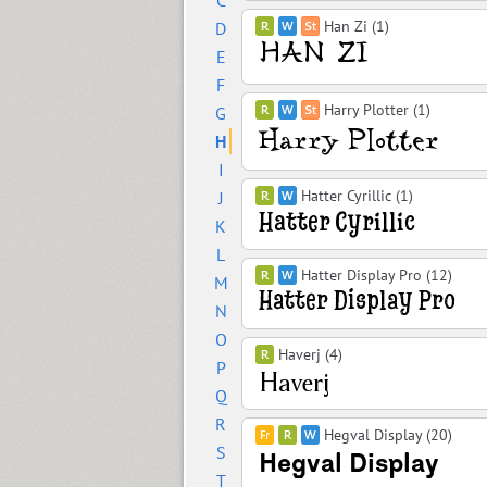
C
Han Zi (1)
D
E
F
Harry Plotter (1)
G
H
I
Hatter Cyrillic (1)
J
K
L
Hatter Display Pro (12)
M
N
O
Haverj (4)
P
Q
R
Hegval Display (20)
S
T