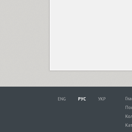
Hill (1)
Hitman (1)
Holgada (12)
Гл
ENG
РУС
УКР
Homenko (4)
По
Ко
Hopferian (3)
Ка