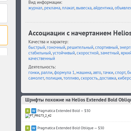
Вид информации:
журнал
,
реклама
,
плакат
,
вывеска
,
айдентика
,
объявле
Ассоциации c начертанием Helios
Качества и характер:
быстрый
,
гоночный
,
решительный
,
спортивный
,
энерг
стабильный
,
устойчивый
,
скоростной
,
заметный
,
ярки
качественный
Деятельность:
гонки
,
ралли
,
формула 1
,
машина
,
авто
,
тачки
,
спорт
,
б
самолет
,
полиция
,
топливо
,
скорость
,
доставка
,
киберс
Шрифты похожие на Helios Extended Bold Obliq
Pragmatica Extended Bold — $30
Pragmatica Extended Bold Oblique — $30