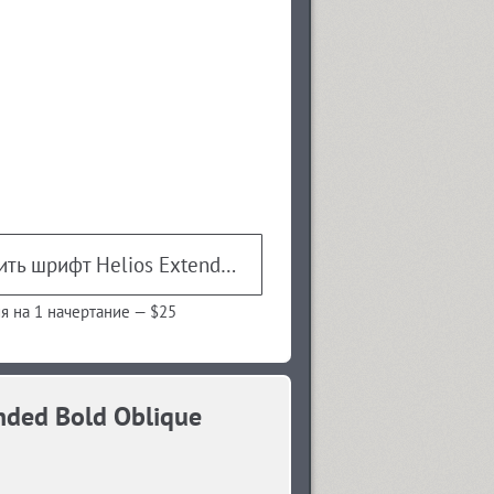
Купить шрифт Helios Extended Bold Oblique
я на 1 начертание —
$25
nded Bold Oblique