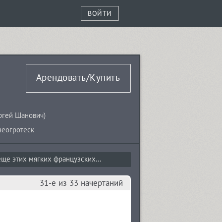
ВОЙТИ
blique
Арендовать/Купить
ргей Шанович
)
неогротеск
ще этих мягких французских...
31-е из 33 начертаний