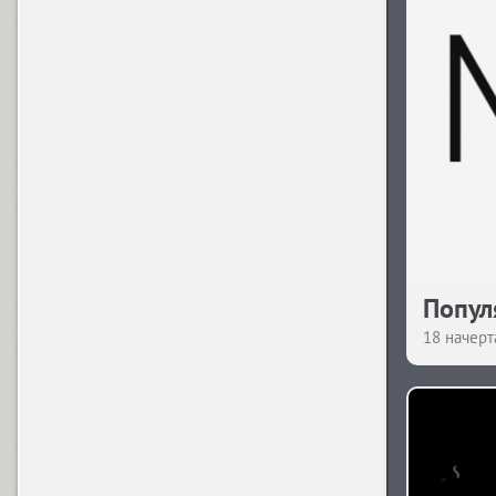
I
Ida (18)
Illusion (2)
Indi Kazka 4F (1)
Попул
18 начерт
J
Jaggy (1)
Jakob (3)