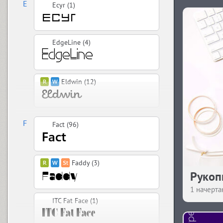
E
Ecyr (1)
EdgeLine (4)
Eldwin (12)
F
Fact (96)
Faddy (3)
Рукопи
1 начерта
ITC Fat Face (1)