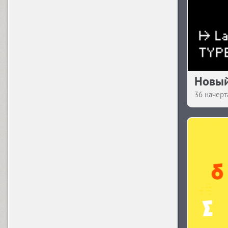
Taler (7)
Tatiana (1)
Tauern (9)
Новый
36 начерт
U
Ukrainian Barokko 2D (1)
UkrSans (4)
UMBA Slab (30)