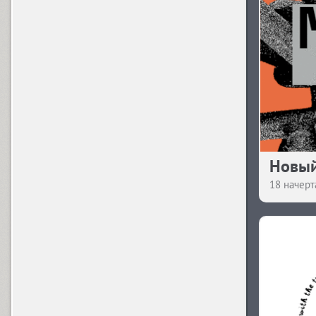
Palladium (4)
Parangon (15)
Q
Quadrat Grotesk (3)
Новый
Quadrat Grotesk New (3)
18 начерт
2Quadro (8)
R
TT Rabbits A (1)