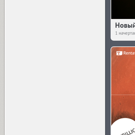
X
Xenia (5)
Новый
1 начерта
Y
Yanus (4)
1812 Year (14)
Yefimov Sans (8)
Z
Zagolovochnaya (4)