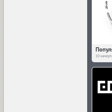
TT Rabbits B (1)
TT Rabbits C (1)
Попул
S
Sans Decor (4)
10 начерт
Sans Rounded (2)
SchoolBook (6)
T