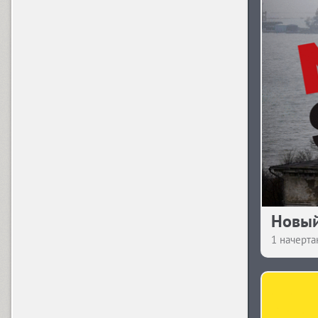
Ladoga (6)
M
ITC Machine (2)
Magic (2)
Magistral (18)
Новый
1 начерта
N
Naftera (10)