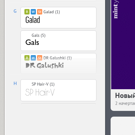
G
Galad (1)
Gals (5)
DR Galushki (1)
H
SP Hair-V (1)
Новый
2 начерта
Hajdamaka (1)
Han Zi (1)