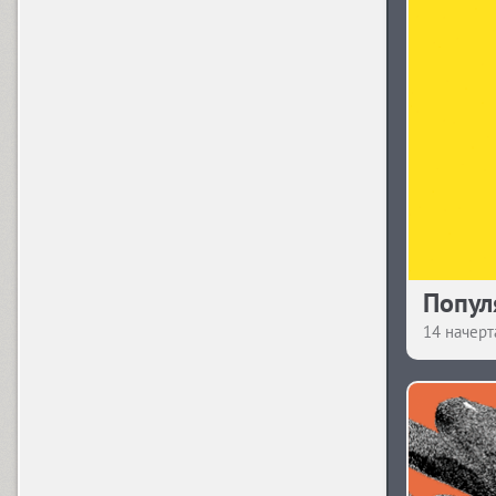
GHEA Narek Serif (24)
Narevik (7)
O
OCR One (1)
Octava (4)
Попул
14 начерт
Office Type Sans (4)
P
Pallada (4)