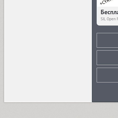
Zahar (4)
Беспл
SIL Open 
Zapf Elliptical 711 (4)