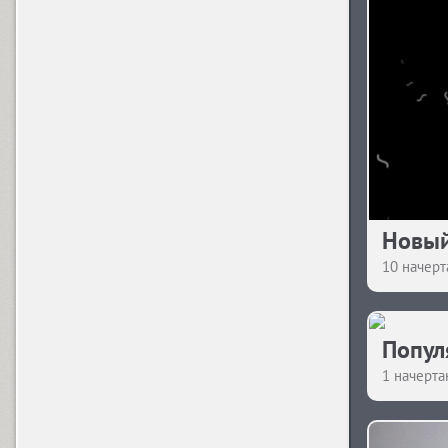
Jargon (3)
K
KalinkaMalinka (1)
Kalyna (1)
Новый
Kamila (1)
10 начерт
Попул
L
La Mona Kids (8)
1 начерта
La Mona Pro (72)