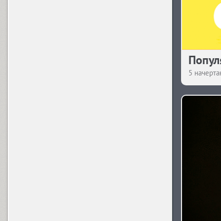
V
Vacansia (5)
Vaccine (10)
Популя
5 начерта
Vaccine Sans (10)
W
Wak (6)
Waldemar 4F (2)
Walpurgis Night (1)