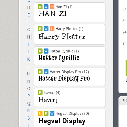
C
Han Zi (1)
D
48
E
36
F
Harry Plotter (1)
G
24
H
I
16
Hatter Cyrillic (1)
J
K
L
Hatter Display Pro (12)
M
N
O
Haverj (4)
P
Л
Q
R
Hegval Display (20)
S
T