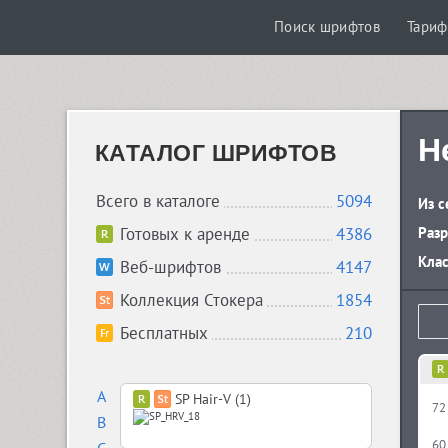
Поиск шрифтов
Тари
H
КАТАЛОГ ШРИФТОВ
Всего в каталоге
5094
Из с
Готовых к аренде
4386
Разр
Кла
Веб-шрифтов
4147
Коллекция Стокера
1854
Бесплатных
210
A
SP Hair-V (1)
72
B
60