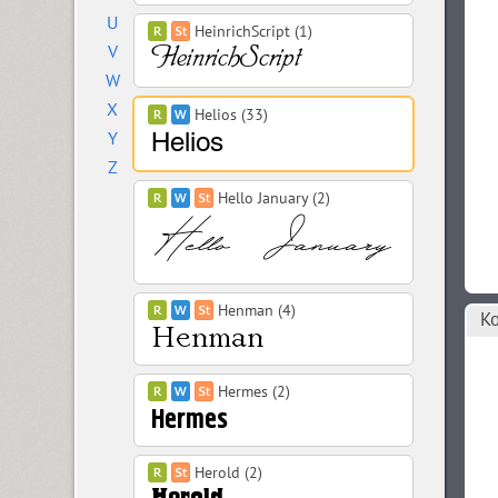
U
HeinrichScript (1)
V
W
X
Helios (33)
Y
Z
Hello January (2)
Henman (4)
Ко
Hermes (2)
Herold (2)