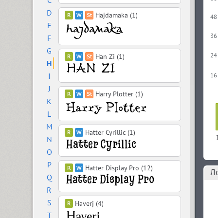
C
D
Hajdamaka (1)
48
E
36
F
G
24
Han Zi (1)
H
I
16
J
Harry Plotter (1)
K
L
M
Hatter Cyrillic (1)
N
O
P
Hatter Display Pro (12)
Л
Q
R
S
Haverj (4)
T