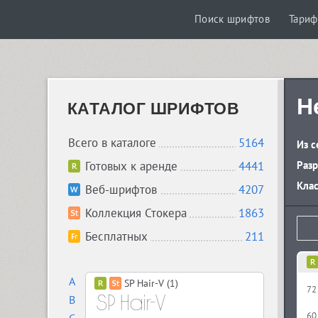
Поиск шрифтов
Тари
H
КАТАЛОГ ШРИФТОВ
Всего в каталоге
5164
Из с
Готовых к аренде
4441
Разр
Кла
Веб-шрифтов
4207
Коллекция Стокера
1863
Бесплатных
211
A
SP Hair-V (1)
72
B
60