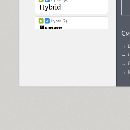
Hyper (2)
См
Hypocrite (1)
→ Д
→ Д
→ Д
→ К