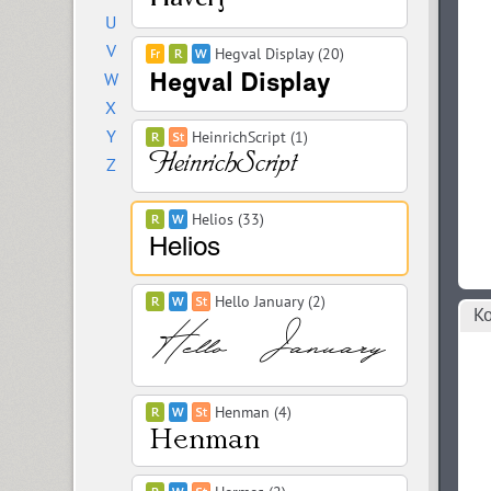
U
V
Hegval Display (20)
W
X
Y
HeinrichScript (1)
Z
Helios (33)
Hello January (2)
Ко
Henman (4)