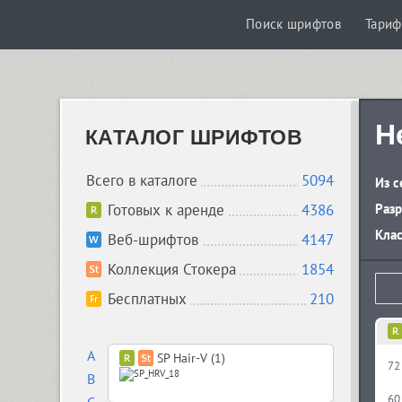
Поиск шрифтов
Тари
H
КАТАЛОГ ШРИФТОВ
Всего в каталоге
5094
Из с
Готовых к аренде
4386
Разр
Кла
Веб-шрифтов
4147
Коллекция Стокера
1854
Бесплатных
210
A
SP Hair-V (1)
72
B
60