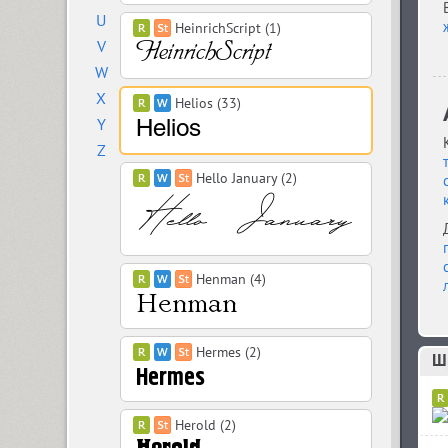
U
HeinrichScript (1)
V
W
X
Helios (33)
Y
Z
Hello January (2)
Henman (4)
Hermes (2)
Шр
Herold (2)