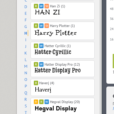
C
Han Zi (1)
D
48
E
36
F
Harry Plotter (1)
G
24
H
I
16
Hatter Cyrillic (1)
J
K
L
Hatter Display Pro (12)
M
N
O
Haverj (4)
P
Q
R
Hegval Display (20)
S
T