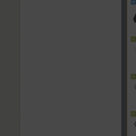
Kuenstler 165 (2)
Kuenstler 480 (5)
Kuzanyan (2)
KvadratZ (3)
Kyiv (12)
Kyiv Type Sans (1)