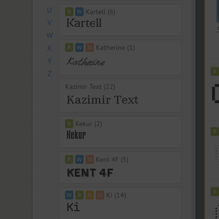
U
Kartell (6)
V
W
X
Katherine (1)
Y
Z
Kazimir Text (22)
Kekur (2)
Kent 4F (5)
Ki (14)