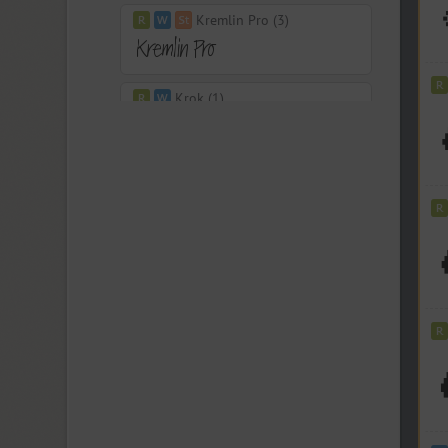
Kremlin Pro (3)
Krok (1)
DR Krokodila (1)
Kudryashev (4)
Kudryashev Display (4)
KudryashevSans (1)