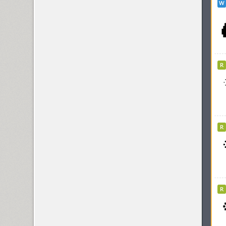
Kudryashev Display (4)
KudryashevSans (1)
Kuenstler 165 (2)
Kuenstler 480 (5)
Kuzanyan (2)
KvadratZ (3)