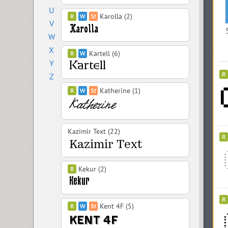
U
Karolla (2)
V
W
X
Kartell (6)
Y
Z
Katherine (1)
Kazimir Text (22)
Kekur (2)
Kent 4F (5)