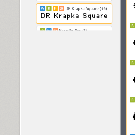
DR Krapka Square (36)
Kremlin Pro (3)
Krok (1)
DR Krokodila (1)
Kudriavchenko (1)
Kudryashev (4)