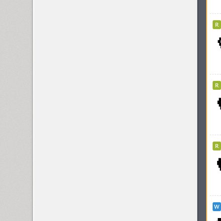
Kyiv (12)
Kyiv Type Sans (1)
Kyiv Type Serif (1)
Kyiv Type Titling (1)
Kylie 4F (5)