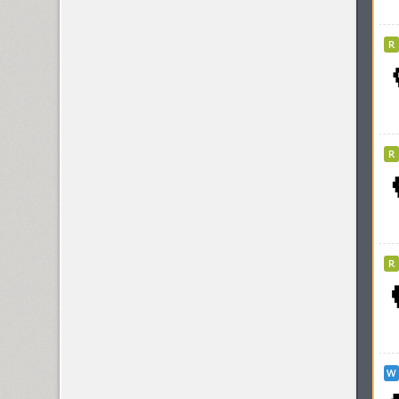
Kyiv (12)
Kyiv Type Sans (1)
Kyiv Type Serif (1)
Kyiv Type Titling (1)
Kylie 4F (5)