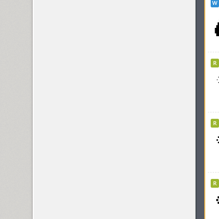
Kudryashev Display (4)
KudryashevSans (1)
Kuenstler 165 (2)
Kuenstler 480 (5)
Kuzanyan (2)
KvadratZ (3)