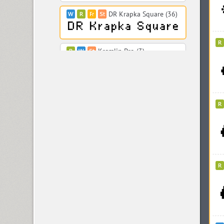
DR Krapka Square (36)
Kremlin Pro (3)
Krok (1)
DR Krokodila (1)
Kudriavchenko (1)
Kudryashev (4)