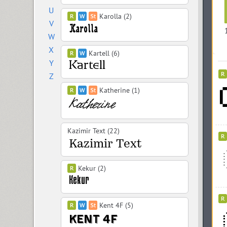
U
Karolla (2)
V
W
X
Kartell (6)
Y
Z
Katherine (1)
Kazimir Text (22)
Kekur (2)
Kent 4F (5)