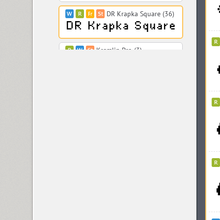
DR Krapka Square (36)
Kremlin Pro (3)
Krok (1)
DR Krokodila (1)
Kudriavchenko (1)
Kudryashev (4)