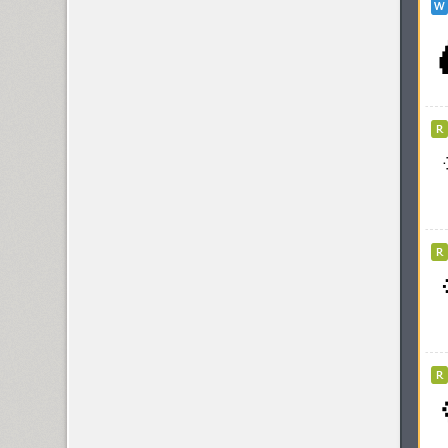
Kudryashev Display (4)
KudryashevSans (1)
Kuenstler 165 (2)
Kuenstler 480 (5)
Kuzanyan (2)
KvadratZ (3)