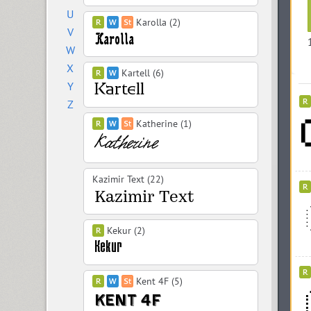
U
Karolla (2)
V
W
X
Kartell (6)
Y
Z
Katherine (1)
Kazimir Text (22)
Kekur (2)
Kent 4F (5)