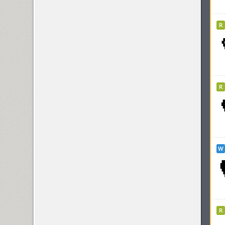
Kyiv (12)
Kyiv Type Sans (1)
Kyiv Type Serif (1)
Kyiv Type Titling (1)
Kylie 4F (5)