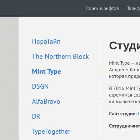
Поиск шрифтов
Тари
ПараТайп
Студи
The Northern Block
Mint Type — 
Андреем Конс
Mint Type
которая пред
DSGN
В 2016 Mint T
стремимся со
AlfaBravo
кириллическо
Сайт студии:
DR
Сотрудничает
TypeTogether