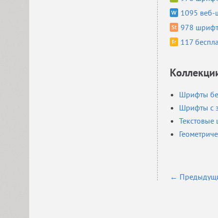
1095 веб-
978 шрифт
117 беспл
Коллекци
Шрифты без
Шрифты с з
Текстовые 
Геометриче
← Предыдущи