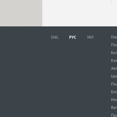
Гл
ENG
РУС
УКР
По
Ко
Ка
Ав
Це
По
Бл
Ин
Ren
Пр