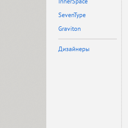
InnerSpace
SevenType
Graviton
Дизайнеры