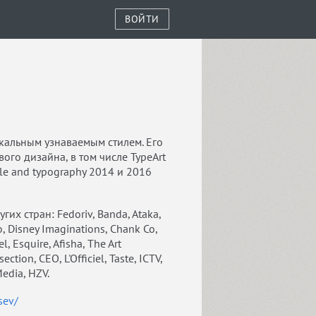
ВОЙТИ
кальным узнаваемым стилем. Его
го дизайна, в том числе TypeArt
tyle and typography 2014 и 2016
х стран: Fedoriv, Banda, Ataka,
о, Disney Imaginations, Chank Co,
Esquire, Afisha, The Art
ction, СEO, L'Officiel, Taste, ICTV,
Media, HZV.
sev/