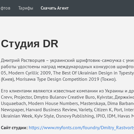
ифтов
Тарифы
Скачать Агент
Студия DR
Дмитрий Растворцев – украинский шрифтовик-самоучка с уни
работы удостоены наград международных конкурсов шрифтово
05, Modern Cyrillic 2009, The Best Of Ukrainian Design in Types
(Киев), Morisawa Type Design Competition 2019 (Токио).
Его клиентами являются известные компании из Украины и други
Crevv, Projector, Dmytro Bulanov Creative Buro, Kyivstar, Держкін
Usquaebach, Modern House Numbers, Masterskaya, Dima Barbanel, 
Newspaper, Harvard Business Review, Variety, Citizen K, Port, Interse
Ukrainian Week, Kyiv Style, Osnovy Publishing, IPIO, IDM, Havas 
Сайт студии:
https://www.myfonts.com/foundry/Dmitry_Rastvort