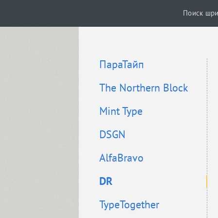
Поиск шр
ПараТайп
The Northern Block
Mint Type
DSGN
AlfaBravo
DR
TypeTogether