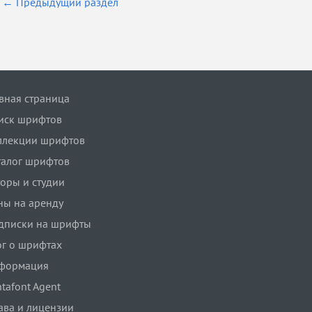
← Предыдущий раздел
авная страница
иск шрифтов
ллекции шрифтов
талог шрифтов
торы и студии
ны на аренду
дписки на шрифты
ог о шрифтах
формация
tafont Agent
ава и лицензии