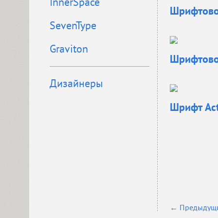
InnerSpace
Шрифтово
SevenType
Graviton
Шрифтовое
Дизайнеры
Шрифт
Act
← Предыдущи