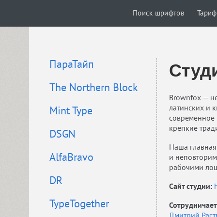
Поиск шрифтов
Тари
ПараТайп
Студ
The Northern Block
Brownfox — н
латинских и 
Mint Type
современное 
крепкие тради
DSGN
Наша главная
AlfaBravo
и неповторим
рабочими лош
DR
Сайт студии:
TypeTogether
Сотрудничает
Дмитрий Раст