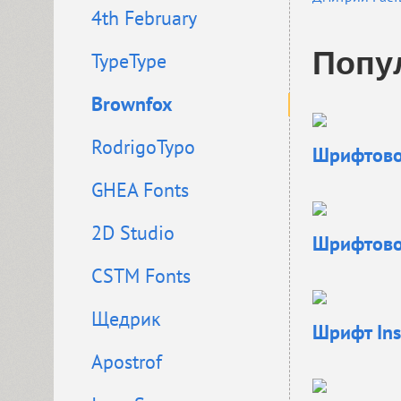
4th February
Попу
TypeType
Brownfox
RodrigoTypo
Шрифтовое
GHEA Fonts
2D Studio
Шрифтовое
CSTM Fonts
Щедрик
Шрифт
Ins
Apostrof