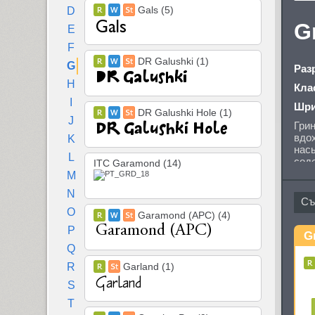
Gals (5)
D
G
E
F
DR Galushki (1)
G
Раз
H
Кла
I
Шри
DR Galushki Hole (1)
J
Грин
вдох
K
нас
L
сод
ITC Garamond (14)
вкл
M
выбо
N
дост
и вы
O
Garamond (APC) (4)
P
G
Q
R
Garland (1)
S
T