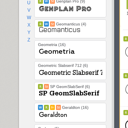
Genplan Pro (9)
U
V
W
Geomanticus (4)
X
Y
Z
Geometria (16)
Geometric Slabserif 712 (6)
SP GeomSlabSerif (6)
Geraldton (16)