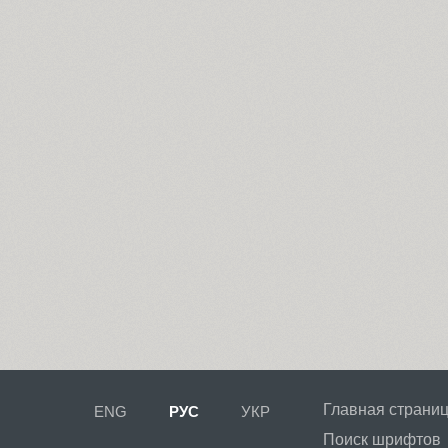
Главная страни
ENG
РУС
УКР
Поиск шрифтов