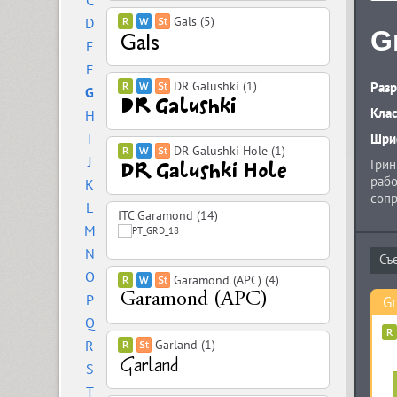
C
Gals (5)
D
G
E
F
DR Galushki (1)
Разр
G
Кла
H
I
Шриф
DR Galushki Hole (1)
J
Грин
рабо
K
сопр
L
глиф
ITC Garamond (14)
M
Open
в те
N
заго
O
Garamond (APC) (4)
в 20
P
G
Q
R
Garland (1)
S
T