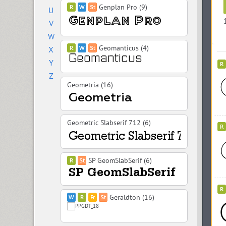
Genplan Pro (9)
U
V
W
Geomanticus (4)
X
Y
Z
Geometria (16)
Geometric Slabserif 712 (6)
SP GeomSlabSerif (6)
Geraldton (16)