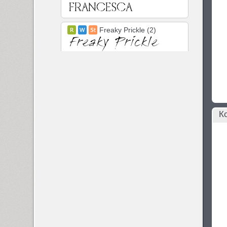
Freaky Prickle (2)
Freehand 471 (1)
FreeSet (12)
К
ITC Friz Quadrata (4)
Funny (3)
Futura Eugenia (1)