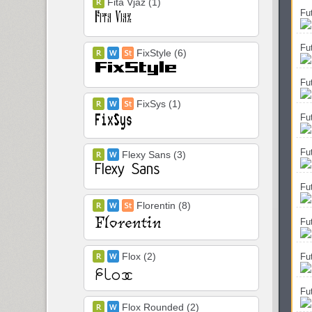
Fita Vjaz (1)
Fu
Fu
FixStyle (6)
Fu
FixSys (1)
Fu
Fu
Flexy Sans (3)
Fu
Florentin (8)
Fu
Flox (2)
Fu
Fu
Flox Rounded (2)