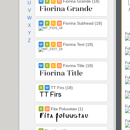
Fiorina Grande (18)
U
V
W
Fiorina Subhead (18)
X
Y
Fu
Z
Fiorina Text (18)
Fu
Fu
Fiorina Title (18)
Fu
TT Firs (18)
Fu
Fu
Fita Poluustav (1)
Fu