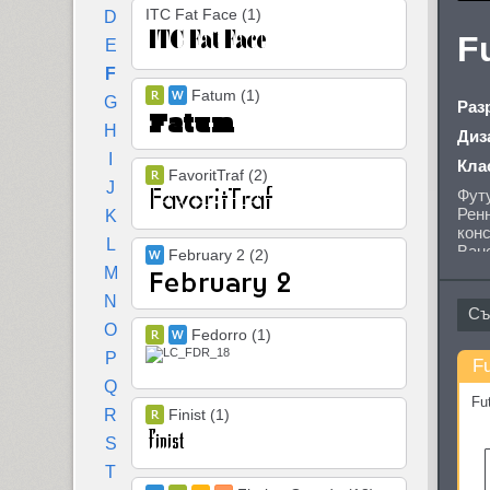
ITC Fat Face (1)
D
F
E
F
Fatum (1)
G
Раз
H
Диз
I
Кла
FavoritTraf (2)
J
Футу
Ренн
K
кон
L
Baue
February 2 (2)
самы
M
Пер
N
(Па
нач
O
Fedorro (1)
пер
P
шри
Fu
по с
Q
заре
Fu
R
Finist (1)
S
T