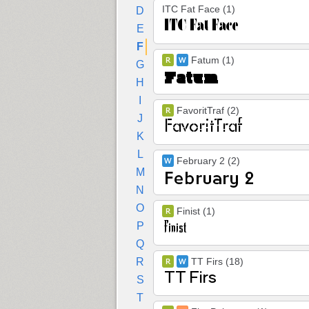
ITC Fat Face (1)
D
E
F
Fatum (1)
G
H
I
FavoritTraf (2)
J
K
L
February 2 (2)
M
N
O
Finist (1)
P
Q
R
TT Firs (18)
S
T