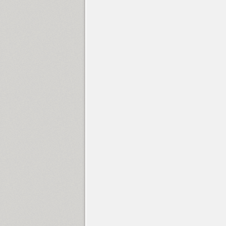
Futura Eugenia (1)
Futura Futuris (12)
Futura PT (22)