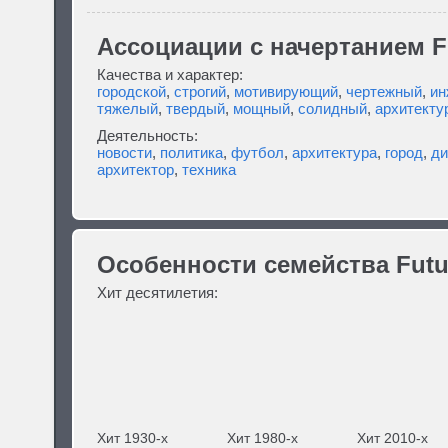
Ассоциации c начертанием F
Качества и характер:
городской
,
строгий
,
мотивирующий
,
чертежный
,
ин
тяжелый
,
твердый
,
мощный
,
солидный
,
архитекту
Деятельность:
новости
,
политика
,
футбол
,
архитектура
,
город
,
ди
архитектор
,
техника
Особенности семейства Futu
Хит десятилетия:
Хит 1930-х
Хит 1980-х
Хит 2010-х