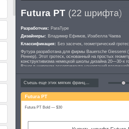
Futura PT
(22 шрифта)
Разработчик:
ParaType
Дизайнеры:
Владимир Ефимов
,
Изабелла Чаева
Классификация:
Без засечек
,
геометрический гротес
Футура разработана для фирмы Bauersche Giesserei (
Реннер). Этот гротеск, основанный на простых геоме
конструктивизма немецкой школы дизайна 20—30-х 
Bauer в широком ассортименте начертаний различной
самых популярных шрифтов как для текстового, так и
Первоначальная кириллическая версия в 8 начертани
(ПараГраф) в 1995 году (дизайнер Владимир Ефимов
Съешь еще этих мягких французских...
начертания разработаны в 2007 году Изабеллой Чае
перерисованы старые начертания. Теперь новая Футу
шрифтовую систему из 14 нормальных и 8 узких наче
Futura PT
по стилю, метрикам и насыщенности для совместного 
зарегистрированной торговой маркой Bauer Types.
Futura PT Bold — $30