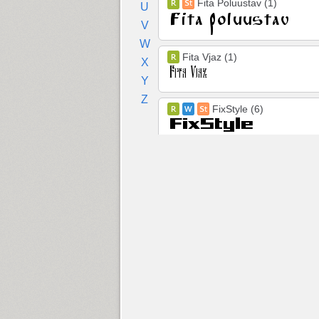
Fita Poluustav (1)
U
V
W
Fita Vjaz (1)
X
Y
Z
FixStyle (6)
FixSys (1)
Flexy Sans (3)
Florentin (8)
Flox (2)