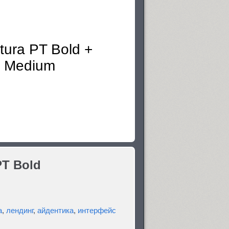
PT Bold
а
,
лендинг
,
айдентика
,
интерфейс