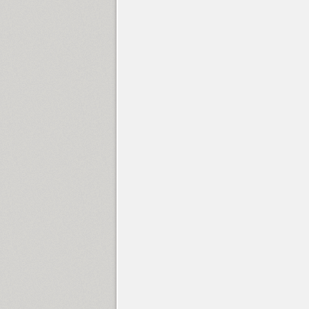
Flox Rounded (2)
Font Awesome (1)
Fontatica 4F (2)
Formular (11)
Foros (8)
Fraktura (1)