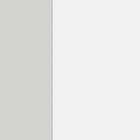
Francesca (1)
Freaky Prickle (2)
Freehand 471 (1)
FreeSet (12)
ITC Friz Quadrata (4)
Funny (3)