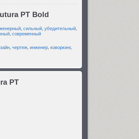
utura PT Bold
женерный
,
сильный
,
убедительный
,
рный
,
современный
зайн
,
чертеж
,
инженер
,
коворкинг
,
ra PT