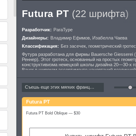
Futura PT
(22 шрифта)
Разработчик:
ParaType
Дизайнеры:
Владимир Ефимов
,
Изабелла Чаева
Классификация:
Без засечек
,
геометрический гротес
Футура разработана для фирмы Bauersche Giesserei (
Реннер). Этот гротеск, основанный на простых геоме
конструктивизма немецкой школы дизайна 20—30-х 
Bauer в широком ассортименте начертаний различной
самых популярных шрифтов как для текстового, так и
Первоначальная кириллическая версия в 8 начертани
(ПараГраф) в 1995 году (дизайнер Владимир Ефимов
Съешь еще этих мягких французских...
начертания разработаны в 2007 году Изабеллой Чае
перерисованы старые начертания. Теперь новая Футу
шрифтовую систему из 14 нормальных и 8 узких наче
Futura PT
по стилю, метрикам и насыщенности для совместного 
зарегистрированной торговой маркой Bauer Types.
Futura PT Bold Oblique — $30