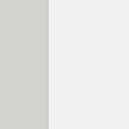
Futura Eugenia (1)
Futura Futuris (12)
Futura PT (22)