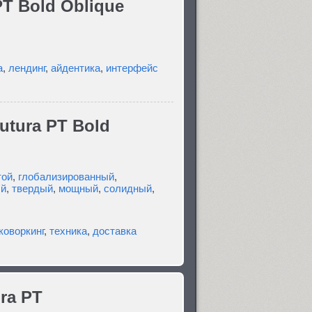
T Bold Oblique
а
,
лендинг
,
айдентика
,
интерфейс
utura PT Bold
той
,
глобализированный
,
й
,
твердый
,
мощный
,
солидный
,
коворкинг
,
техника
,
доставка
ra PT