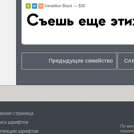
Geraldton Black — $30
Предыдущее семейство
Сле
авная страница
иск шрифтов
По воп
пишит
ллекции шрифтов