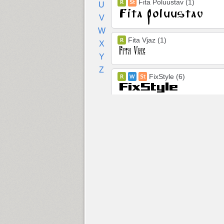
Fita Poluustav (1)
U
V
W
Fita Vjaz (1)
X
Y
Z
FixStyle (6)
FixSys (1)
Flexy Sans (3)
Florentin (8)
Flox (2)