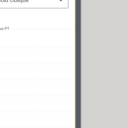
old Oblique
ra PT