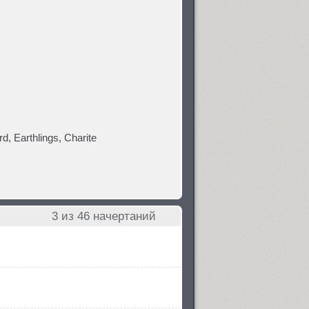
, Earthlings, Charite
3
из 46 начертаний