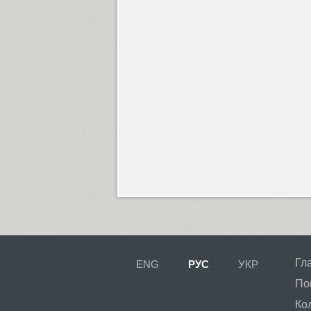
Гл
ENG
РУС
УКР
По
Ко