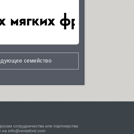
дующее семейство
росам сотрудничества или партнерства
е на
info@rentafont.com