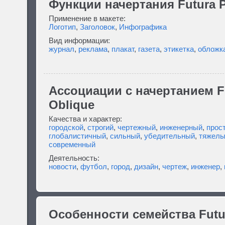
Функции начертания Futura P
Применение в макете:
Логотип
,
Заголовок
,
Инфографика
Вид информации:
журнал
,
реклама
,
плакат
,
газета
,
этикетка
,
обложк
Ассоциации c начертанием F
Oblique
Качества и характер:
городской
,
строгий
,
чертежный
,
инженерный
,
прос
глобалистичный
,
сильный
,
убедительный
,
тяжелы
современный
Деятельность:
новости
,
футбол
,
город
,
дизайн
,
чертеж
,
инженер
,
Особенности семейства Futu