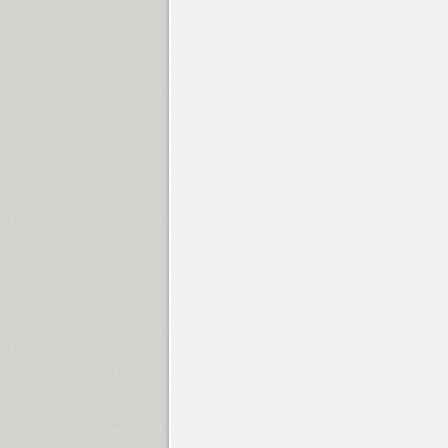
Francesca (1)
Freaky Prickle (2)
Freehand 471 (1)
FreeSet (12)
ITC Friz Quadrata (4)
Funny (3)