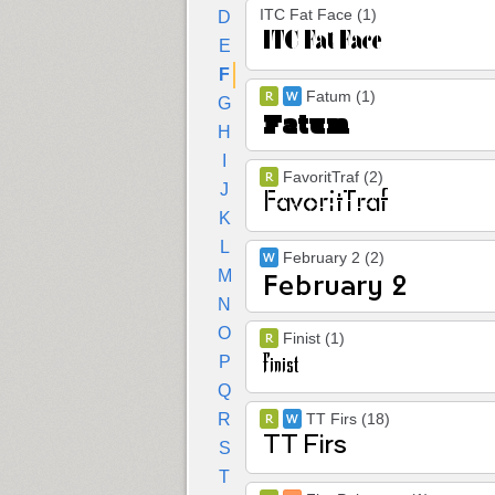
ITC Fat Face (1)
D
E
F
Fatum (1)
G
H
I
FavoritTraf (2)
J
K
L
February 2 (2)
M
N
O
Finist (1)
P
Q
R
TT Firs (18)
S
T