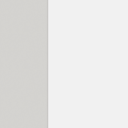
Flox Rounded (2)
Font Awesome (1)
Fontatica 4F (2)
Formular (11)
Foros (8)
Fraktura (1)