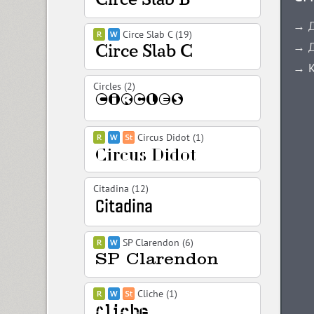
→ Д
Circe Slab C (19)
→ Д
→ К
Circles (2)
Circus Didot (1)
Citadina (12)
SP Clarendon (6)
Cliche (1)