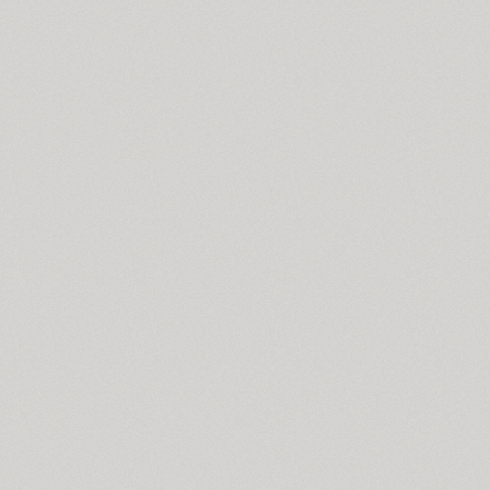
Croogla 4F (5)
Crossfit (9)
Crystal (1)
Cubynets 4F (1)
CyberCyr (6)
Cyntho Next (16)