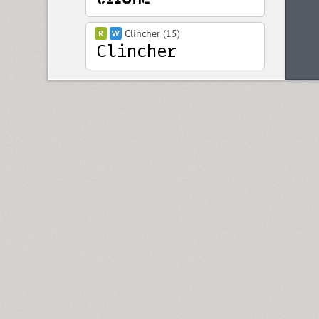
Clincher (15)
Closer (18)
Closer Text (18)
Coliseum (8)
Colmena (1)
Cometa (1)