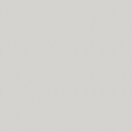
Coventry (1)
Cranked Pipe 2D (2)
Crash (1)
Crassula (6)
Cricket (4)
TT Crimsons (10)