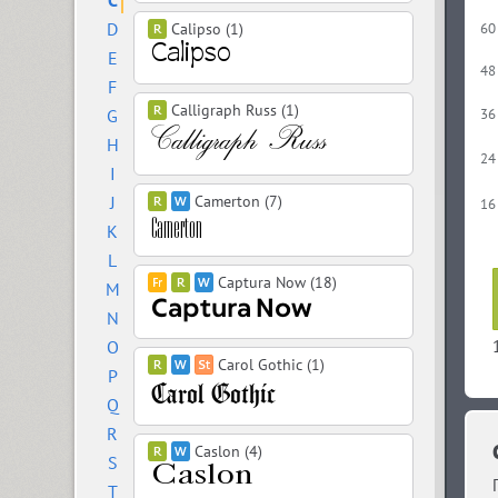
C
D
Calipso (1)
60
E
48
F
Calligraph Russ (1)
G
36
H
24
I
J
Camerton (7)
16
K
L
Captura Now (18)
M
N
O
Carol Gothic (1)
P
Q
R
Caslon (4)
S
T