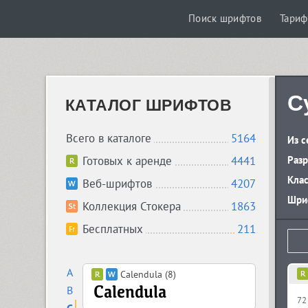
Поиск шрифтов
Тари
C
КАТАЛОГ ШРИФТОВ
Всего в каталоге
5164
Из с
Готовых к аренде
4441
Разр
Кла
Веб-шрифтов
4207
Шриф
Коллекция Стокера
1863
Бесплатных
211
A
Calendula (8)
B
72