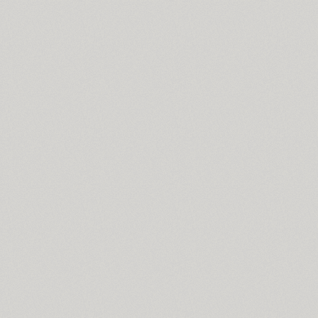
Cosima (8)
Cotlin (4)
TT Cottons (14)
Countdown (1)
Courier (6)
Courier (APC) (4)