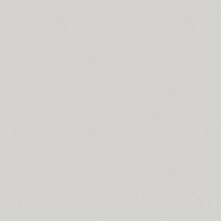
Cyntho Next Slab (16)