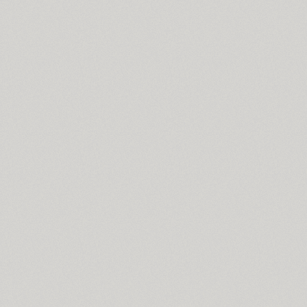
Compakt (9)
TT Compotes (10)
CoolKids (4)
Cooper (8)
CooperDAT-Hilite (1)
Corrida (1)