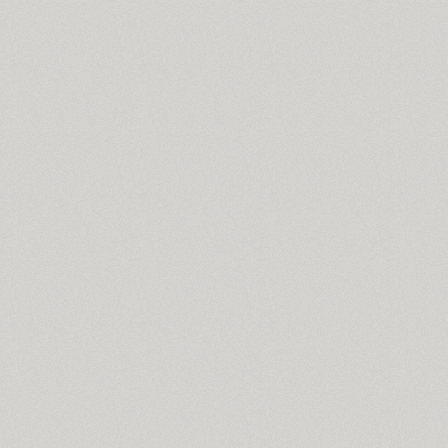
Cosima (8)
Cotlin (4)
TT Cottons (14)
Countdown (1)
Courier (6)
Courier (APC) (4)