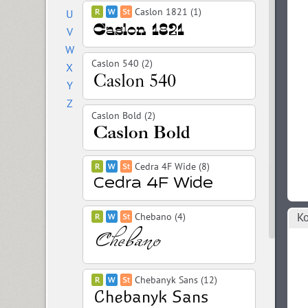
Caslon 1821 (1)
U
V
W
Caslon 540 (2)
X
Y
Z
Caslon Bold (2)
Cedra 4F Wide (8)
Ко
Chebano (4)
Chebanyk Sans (12)