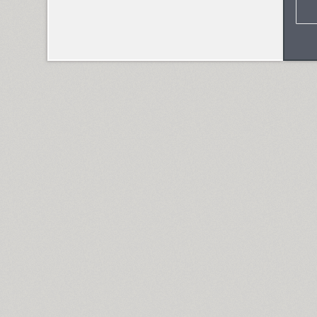
Compakt (9)
TT Compotes (10)
CoolKids (4)
Cooper (8)
CooperDAT-Hilite (1)
Corrida (1)