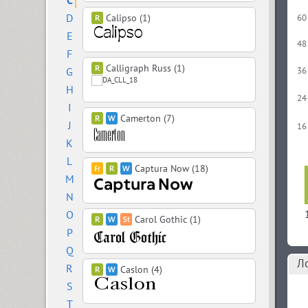
C
D
Calipso (1)
60
E
48
F
Calligraph Russ (1)
G
36
H
24
I
Camerton (7)
J
16
K
L
Captura Now (18)
M
N
O
Carol Gothic (1)
P
Q
Л
R
Caslon (4)
S
T