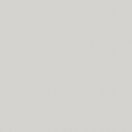
Coventry (1)
Cranked Pipe 2D (2)
Crash (1)
Crassula (6)
Cricket (4)
TT Crimsons (10)