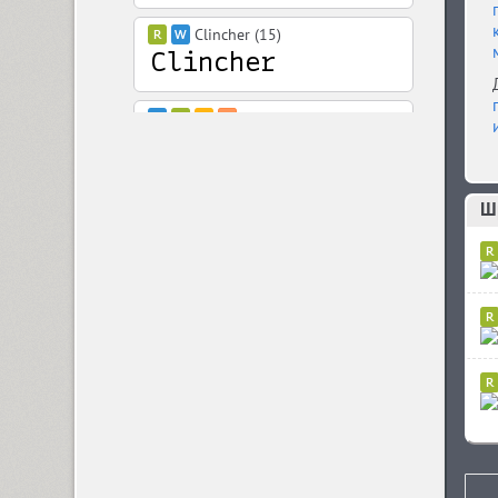
Clincher (15)
Closer (18)
Closer Text (18)
Ш
Coliseum (8)
Colmena (1)
Cometa (1)