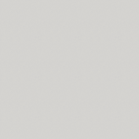
Croogla 4F (5)
Crossfit (9)
Crystal (1)
Cubynets 4F (1)
CyberCyr (6)
Cyntho Next (16)