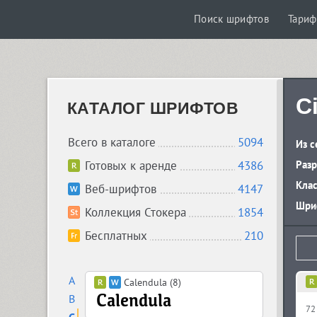
Поиск шрифтов
Тари
C
КАТАЛОГ ШРИФТОВ
Всего в каталоге
5094
Из с
Готовых к аренде
4386
Разр
Кла
Веб-шрифтов
4147
Шриф
Коллекция Стокера
1854
Бесплатных
210
A
Calendula (8)
B
72