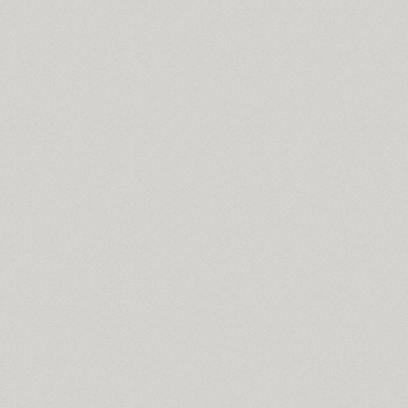
Cyntho Next Slab (16)