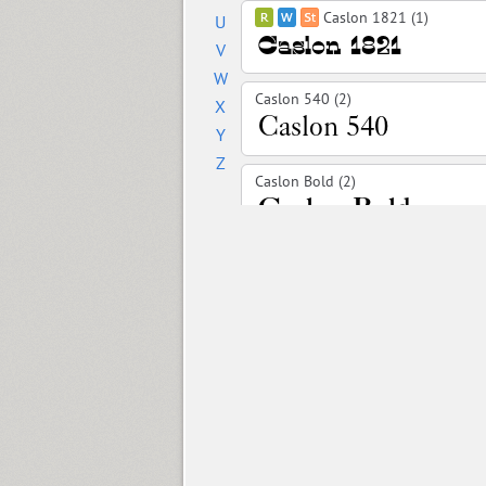
Caslon 1821 (1)
U
V
W
Caslon 540 (2)
X
Y
Z
Caslon Bold (2)
Cedra 4F Wide (8)
Chebano (4)
Chebanyk Sans (12)