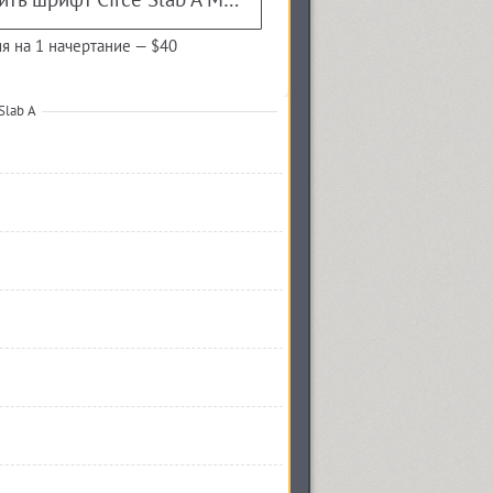
я на 1 начертание —
$40
Slab A