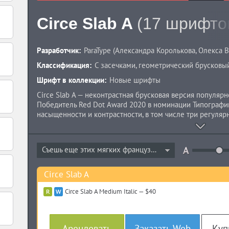
Circe Slab A
(17 шрифто
Разработчик:
ParaType
(
Александра Королькова
,
Олекса 
Классификация:
С засечками
,
геометрический брусковы
Шрифт в коллекции:
Новые шрифты
Circe Slab А — неконтрастная брусковая версия популярн
Победитель Red Dot Award 2020 в номинации Типографик
насыщенности и контрастности, в том числе три регуляр
неконтрастного геометрического (Circe Slab A) до почти 
C). Кроме того, все текстовые начертания имеют заужен
включает капитель, минускульные цифры и богатый наб
Съешь еще этих мягких французских...
капительных знаков. Регулярные начертания Circe Slab п
самые светлые и жирные для использования в крупном к
«Кириллица» на международном конкурсе Granshan 201
Circe Slab A
Корольковой при участии Олексы Волочая и выпущен ком
Курсивные начертания были добавлены в 2021 году.
Circe Slab A Medium Italic — $40
Арендовать
Заказать Web