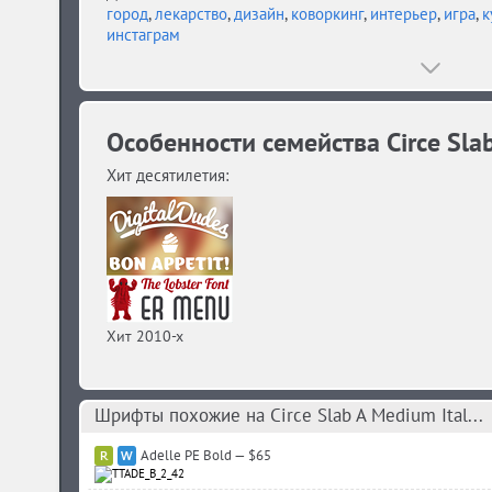
город
,
лекарство
,
дизайн
,
коворкинг
,
интерьер
,
игра
,
к
инстаграм
Особенности семейства Circe Sla
Хит десятилетия:
Хит 2010-х
Шрифты похожие на Circe Slab A Medium Ital...
Adelle PE Bold — $65