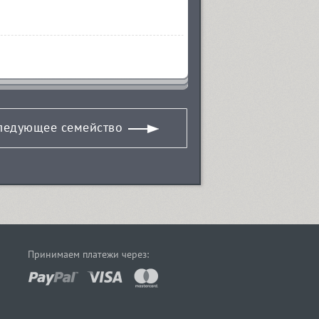
ледующее семейство
Принимаем платежи через: