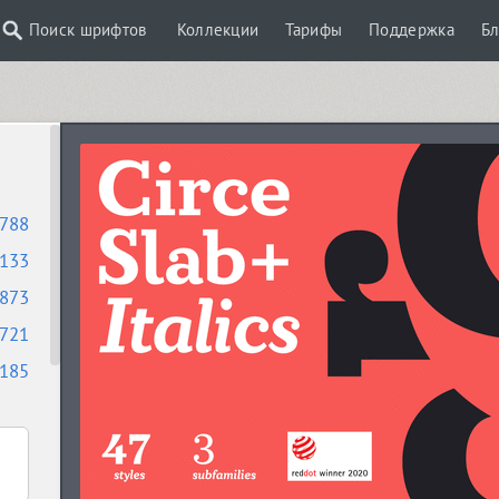
Поиск шрифтов
Коллекции
Тарифы
Поддержка
Бл
788
133
873
721
185