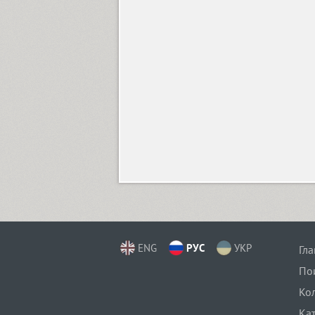
Compakt (9)
TT Compotes (10)
CoolKids (4)
Cooper (8)
CooperDAT-Hilite (1)
ENG
РУС
УКР
Гл
По
Corrida (1)
Ко
Ка