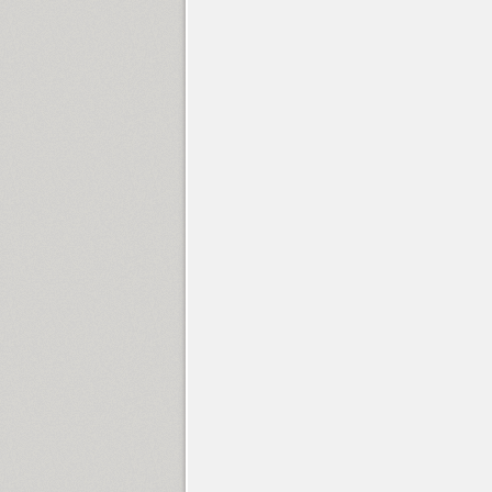
Clinica Pro (16)
Closer (18)
Closer Text (18)
Coliseum (8)
Colmena (1)
Cometa (1)