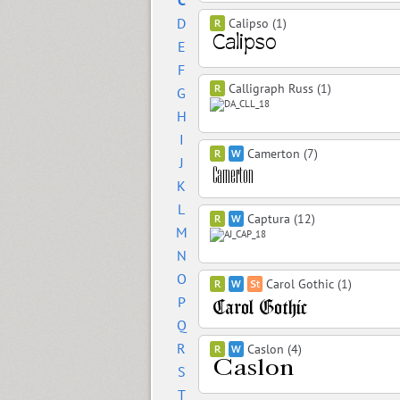
C
D
Calipso (1)
E
F
Calligraph Russ (1)
G
H
I
Camerton (7)
J
K
L
Captura (12)
M
N
O
Carol Gothic (1)
P
Q
R
Caslon (4)
S
T