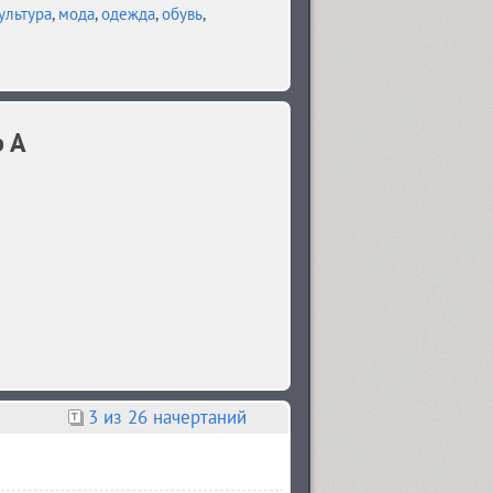
ультура
,
мода
,
одежда
,
обувь
,
b A
3
из 26 начертаний