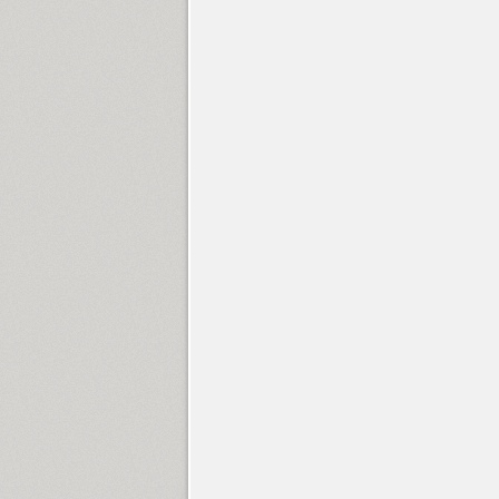
Children One (1)
TT Chocolates (10)
Circe (12)
Circe Rounded (8)
Circe Slab A (17)
Circe Slab B (11)