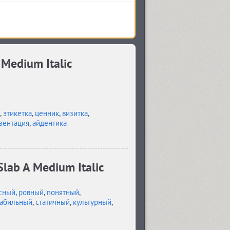
Medium Italic
,
этикетка
,
ценник
,
визитка
,
зентация
,
айдентика
lab A Medium Italic
сный
,
ровный
,
понятный
,
табильный
,
статичный
,
культурный
,