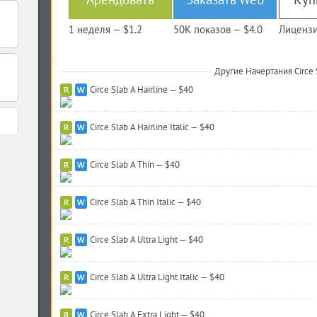
1 неделя —
$1.2
50K показов —
$4.0
Лицензи
Другие Начертания Circe 
Circe Slab A Hairline — $40
Circe Slab A Hairline Italic — $40
Circe Slab A Thin — $40
Circe Slab A Thin Italic — $40
Circe Slab A Ultra Light — $40
Circe Slab A Ultra Light Italic — $40
Circe Slab A Extra Light — $40