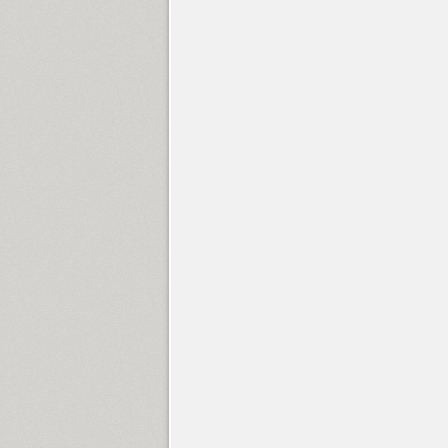
Circe Slab C (19)
Circles (2)
Circus Didot (1)
SP Clarendon (6)
Cliche (1)
Clincher (15)