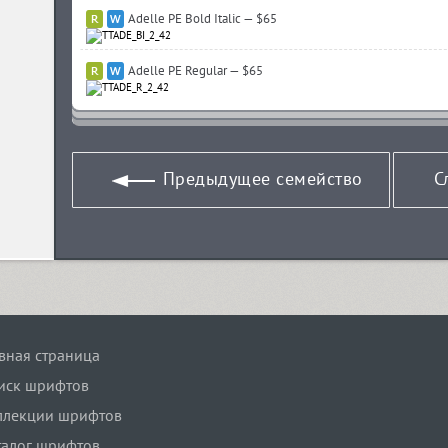
Adelle PE Bold Italic — $65
Adelle PE Regular — $65
Предыдущее семейство
С
авная страница
иск шрифтов
ллекции шрифтов
талог шрифтов