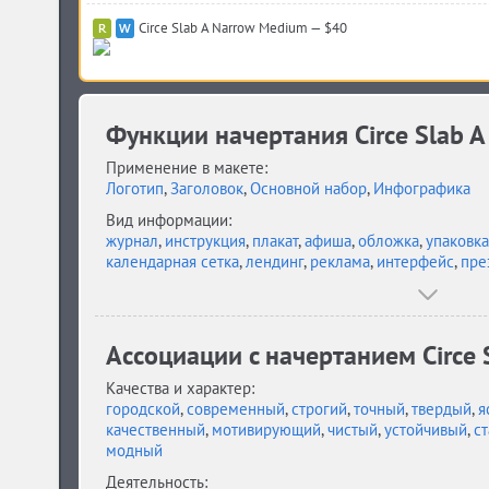
Circe Slab A Narrow Medium — $40
Функции начертания Circe Slab A 
Применение в макете:
Логотип
,
Заголовок
,
Основной набор
,
Инфографика
Вид информации:
журнал
,
инструкция
,
плакат
,
афиша
,
обложка
,
упаковка
календарная сетка
,
лендинг
,
реклама
,
интерфейс
,
пре
Ассоциации c начертанием Circe S
Качества и характер:
городской
,
современный
,
строгий
,
точный
,
твердый
,
я
качественный
,
мотивирующий
,
чистый
,
устойчивый
,
с
модный
Деятельность: