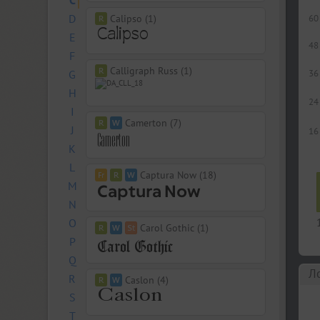
C
D
Calipso (1)
60
E
48
F
Calligraph Russ (1)
G
36
H
24
I
Camerton (7)
J
16
K
L
Captura Now (18)
M
N
O
Carol Gothic (1)
P
Q
Л
R
Caslon (4)
S
T