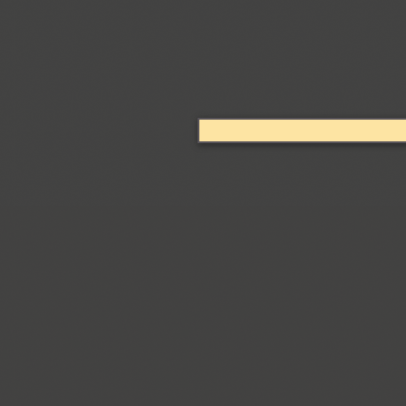
Coventry (1)
Cranked Pipe 2D (2)
Crash (1)
Crassula (6)
Cricket (4)
TT Crimsons (10)