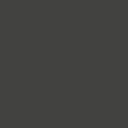
Cyntho Next Slab (16)