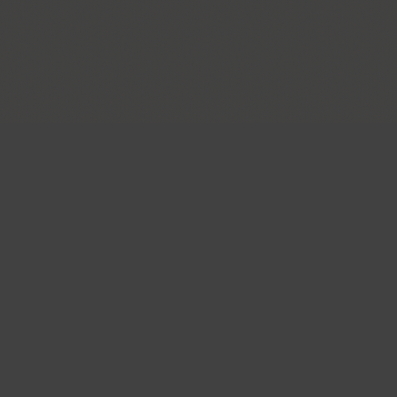
Главная страница
ENG
РУС
УКР
Поиск шрифтов
Коллекции шриф
Каталог шрифтов
Авторы и студии