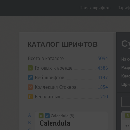
Поиск шрифтов
Тари
C
КАТАЛОГ ШРИФТОВ
Всего в каталоге
5094
Из с
Готовых к аренде
4386
Разр
Кла
Веб-шрифтов
4147
Шриф
Коллекция Стокера
1854
Бесплатных
210
A
Calendula (8)
B
72