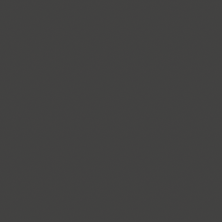
Croogla 4F (5)
Crossfit (9)
Crystal (1)
Cubynets 4F (1)
CyberCyr (6)
Cyntho Next (16)