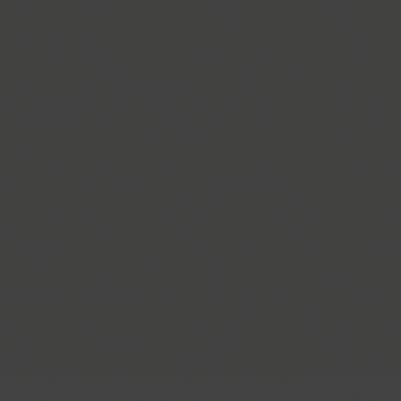
Cosima (8)
Cotlin (4)
TT Cottons (14)
Countdown (1)
Courier (6)
Courier (APC) (4)