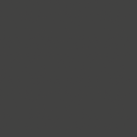
Compakt (9)
TT Compotes (10)
CoolKids (4)
Cooper (8)
CooperDAT-Hilite (1)
Corrida (1)