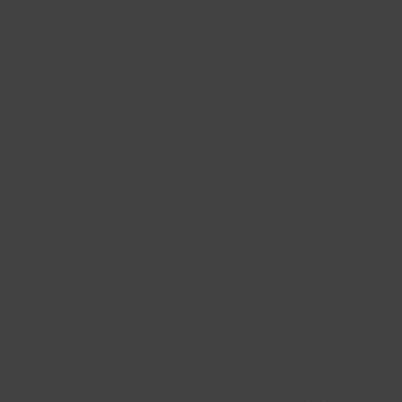
Cosima (8)
Cotlin (4)
TT Cottons (14)
Countdown (1)
Courier (6)
Courier (APC) (4)