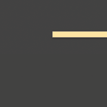
Coventry (1)
Cranked Pipe 2D (2)
Crash (1)
Crassula (6)
Cricket (4)
TT Crimsons (10)