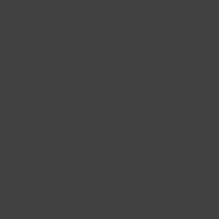
Croogla 4F (5)
Crossfit (9)
Crystal (1)
Cubynets 4F (1)
CyberCyr (6)
Cyntho Next (16)