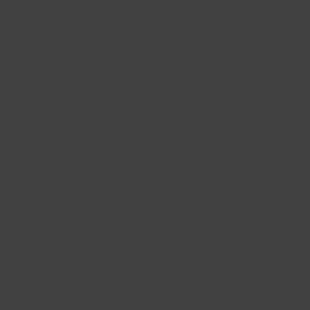
Cyntho Next Slab (16)