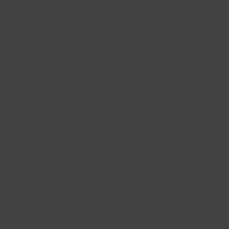
Compakt (9)
TT Compotes (10)
CoolKids (4)
Cooper (8)
CooperDAT-Hilite (1)
Corrida (1)