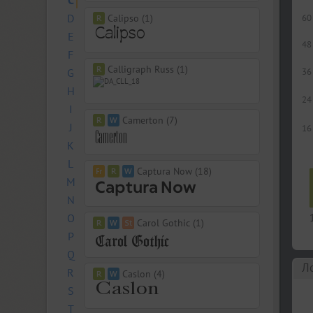
C
D
Calipso (1)
60
E
48
F
Calligraph Russ (1)
G
36
H
24
I
Camerton (7)
J
16
K
L
Captura Now (18)
M
N
O
Carol Gothic (1)
P
Q
Л
R
Caslon (4)
S
T