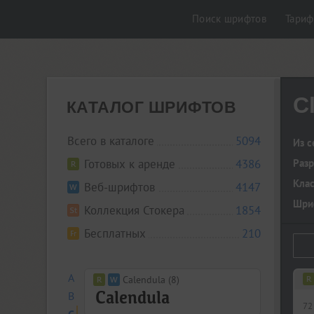
Поиск шрифтов
Тари
C
КАТАЛОГ ШРИФТОВ
Всего в каталоге
5094
Из с
Готовых к аренде
4386
Разр
Кла
Веб-шрифтов
4147
Шриф
Коллекция Стокера
1854
Бесплатных
210
A
Calendula (8)
B
72