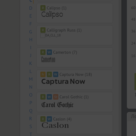
C
D
Calipso (1)
60
E
48
F
Calligraph Russ (1)
G
36
H
24
I
Camerton (7)
J
16
K
L
Captura Now (18)
M
N
O
Carol Gothic (1)
P
Q
Л
R
Caslon (4)
S
T