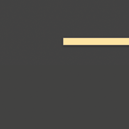
Coventry (1)
Cranked Pipe 2D (2)
Crash (1)
Crassula (6)
Cricket (4)
TT Crimsons (10)