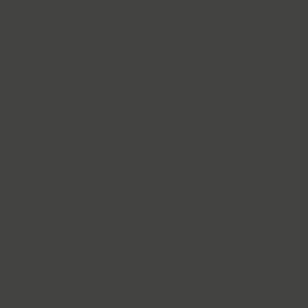
Croogla 4F (5)
Crossfit (9)
Crystal (1)
Cubynets 4F (1)
CyberCyr (6)
Cyntho Next (16)