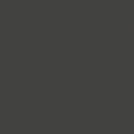
Cyntho Next Slab (16)