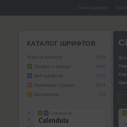
Поиск шрифтов
Тари
C
КАТАЛОГ ШРИФТОВ
Всего в каталоге
5094
Из с
Готовых к аренде
4386
Разр
Кла
Веб-шрифтов
4147
Шриф
Коллекция Стокера
1854
Бесплатных
210
A
Calendula (8)
B
72