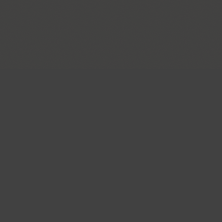
Главная страница
ENG
РУС
УКР
Поиск шрифтов
Коллекции шриф
Каталог шрифтов
Авторы и студии