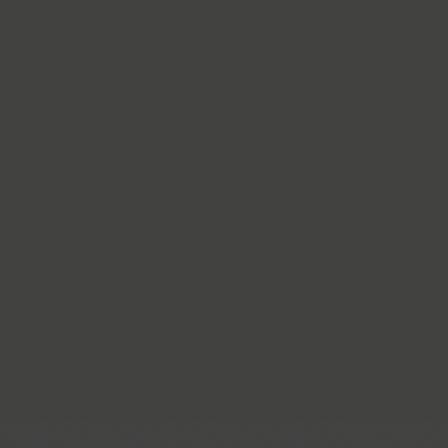
Cosima (8)
Cotlin (4)
TT Cottons (14)
Countdown (1)
Courier (6)
Courier (APC) (4)