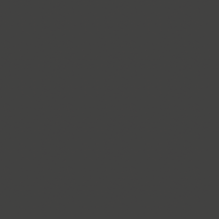
Compakt (9)
TT Compotes (10)
CoolKids (4)
Cooper (8)
CooperDAT-Hilite (1)
Corrida (1)