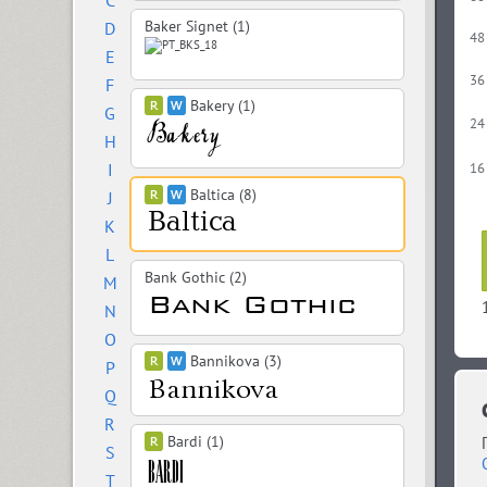
C
Baker Signet (1)
D
48
E
36
F
Bakery (1)
G
24
H
I
16
Baltica (8)
J
K
L
Bank Gothic (2)
M
N
O
Bannikova (3)
P
Q
R
Bardi (1)
S
T