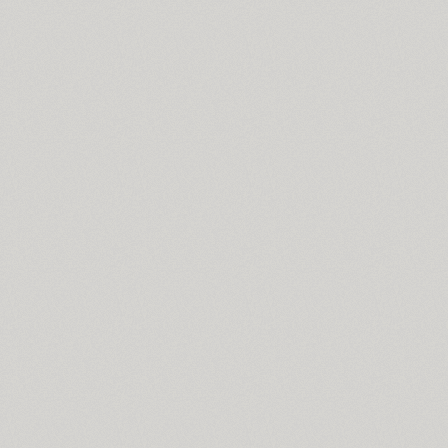
Bouquet (1)
Bowman (1)
BRC (1)
Brent 4F (2)
SP Brush (1)
Bruskovaya (2)