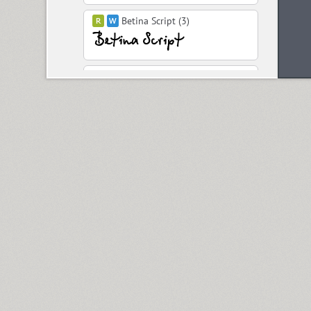
Betina Script (3)
BigCity Grotesque Pro (18)
Birch (1)
Black Grotesk (2)
Bladi One Slab 4F (12)
Blagovest 1 (3)