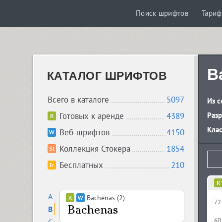
Поиск шрифтов
Тари
Ba
КАТАЛОГ ШРИФТОВ
Всего в каталоге
5097
Из с
Готовых к аренде
4389
Разр
Кла
Веб-шрифтов
4150
Коллекция Стокера
1854
Бесплатных
210
A
Bachenas (2)
72
B
60