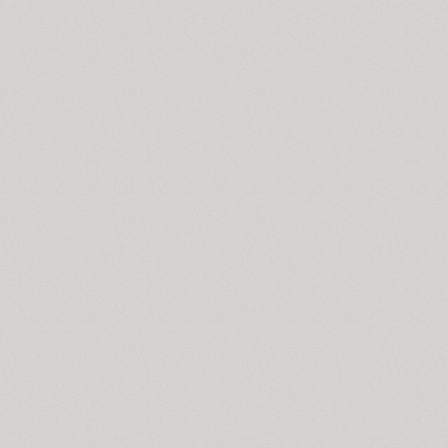
Bogdan (4)
Boldesqo Serif 4F (6)
Bombarda (1)
Bond 4F (6)
TT Books Script (1)
Borjomi Decor (3)