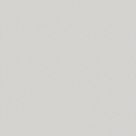
Blick (1)
Blits (2)
Bloc (3)
Blonde Fraktur (1)
TT Bluescreens (32)
Bodoni (7)