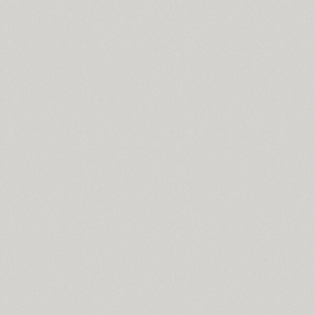
Brusque (2)
Brutal Type (8)
Bublik (3)
Buongiorno Rastellino (2)
Buratino (1)