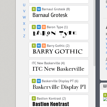
U
Barnaul Grotesk (8)
V
W
X
Baron Type (1)
Y
Z
Barry Gothic (2)
ITC New Baskerville (4)
Baskerville Display PT (6)
Шр
Bastion Kontrast (2)