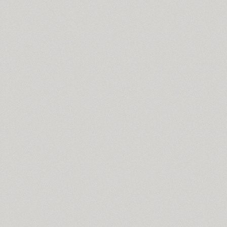
Compakt (9)
TT Compotes (10)
CoolKids (4)
Cooper (8)
CooperDAT-Hilite (1)
Corrida (1)