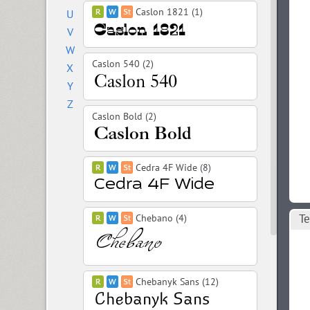
Caslon 1821 (1)
U
V
W
Caslon 540 (2)
X
Y
Z
Caslon Bold (2)
Cedra 4F Wide (8)
Те
Chebano (4)
Chebanyk Sans (12)