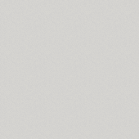
Coventry (1)
Cranked Pipe 2D (2)
Crash (1)
Crassula (6)
Cricket (4)
TT Crimsons (10)