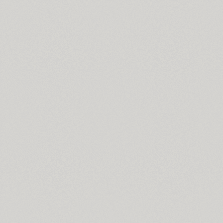
Croogla 4F (5)
Crossfit (9)
Crystal (1)
Cubynets 4F (1)
CyberCyr (6)
Cyntho Next (16)