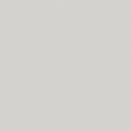
Cyntho Next Slab (16)