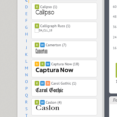
C
D
Calipso (1)
60
E
48
F
Calligraph Russ (1)
G
36
H
24
I
Camerton (7)
J
16
K
L
Captura Now (18)
M
N
O
Carol Gothic (1)
P
Q
Л
R
Caslon (4)
S
T