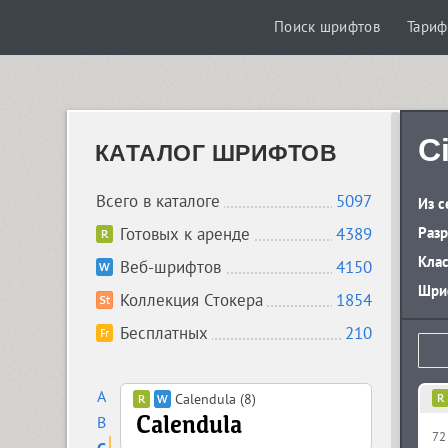
Поиск шрифтов
Тари
C
КАТАЛОГ ШРИФТОВ
Всего в каталоге
5097
Из с
Готовых к аренде
4389
Разр
Кла
Веб-шрифтов
4150
Шриф
Коллекция Стокера
1854
Бесплатных
210
A
Calendula (8)
B
72