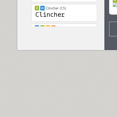
Clincher (15)
Closer (18)
Closer Text (18)
Coliseum (8)
Colmena (1)
Cometa (1)