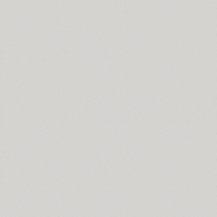
Cosima (8)
Cotlin (4)
TT Cottons (14)
Countdown (1)
Courier (6)
Courier (APC) (4)