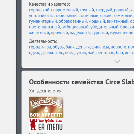
Качества и характер:
городской
,
современный
,
точный
,
твердый
,
ровный
,
к
устойчивый
,
стабильный
,
статичный
,
яркий
,
заметный
гуманитарный
,
образованный
,
мощный
,
винтажный
,
о
претенциозный
,
амбициозный
,
убедительный
,
броски
железный
,
прочный
,
надежный
,
суровый
,
мужественн
Деятельность:
город
,
игра
,
обувь
,
банк
,
деньги
,
финансы
,
новости
,
по
одежда
,
алкоголь
,
обед
,
ужин
,
чай
,
ресторан
,
бар
,
инст
Особенности семейства Circe Sla
Хит десятилетия: