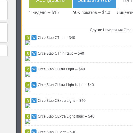
1 неделя —
$1.2
50K показов —
$4.0
Лицензи
Другие Начертания Circe 
Circe Slab C Thin — $40
Circe Slab C Thin Italic — $40
Circe Slab C Ultra Light — $40
Circe Slab C Ultra Light Italic — $40
Circe Slab C Extra Light — $40
Circe Slab C Extra Light Italic — $40
Circe Slab C Light — $40