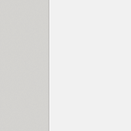
Children One (1)
TT Chocolates (10)
Circe (12)
Circe Rounded (8)
Circe Slab A (17)
Circe Slab B (11)