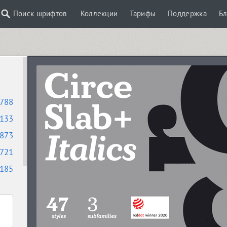
Поиск шрифтов
Коллекции
Тарифы
Поддержка
Бл
788
133
873
721
185