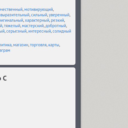
ачественный
,
мотивирующий
,
,
выразительный
,
сильный
,
уверенный
,
ригинальный
,
характерный
,
резкий
,
й
,
тяжелый
,
мастерский
,
добротный
,
ый
,
серьезный
,
интересный
,
солидный
литика
,
магазин
,
торговля
,
карты
,
аграм
b C