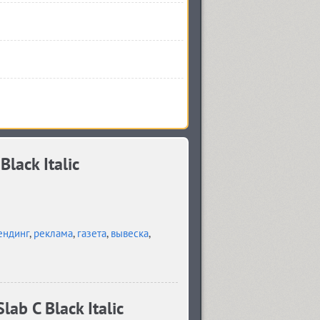
lack Italic
ендинг
,
реклама
,
газета
,
вывеска
,
ab C Black Italic