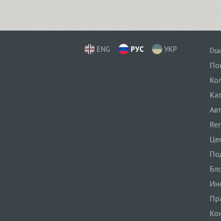
Cosima (8)
Cotlin (4)
ENG
РУС
УКР
Гл
По
Ко
TT Cottons (14)
Ка
Ав
Countdown (1)
Ren
Це
По
Courier (5)
Бл
Ин
Courier (APC) (4)
Пр
Ко