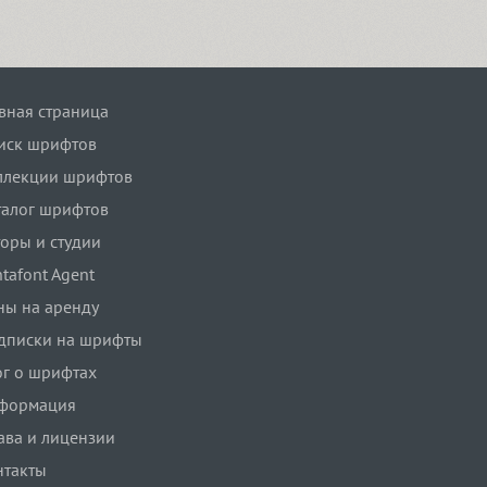
авная страница
иск шрифтов
ллекции шрифтов
талог шрифтов
торы и студии
tafont Agent
ны на аренду
дписки на шрифты
ог о шрифтах
формация
ава и лицензии
нтакты