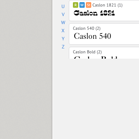
Caslon 1821 (1)
U
V
W
Caslon 540 (2)
X
Y
Z
Caslon Bold (2)
Cedra 4F Wide (8)
Chebano (4)
Chebanyk Sans (12)