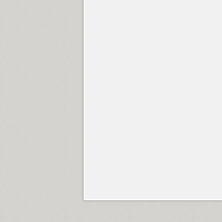
Compakt (9)
TT Compotes (10)
CoolKids (4)
Cooper (8)
CooperDAT-Hilite (1)
Corrida (1)