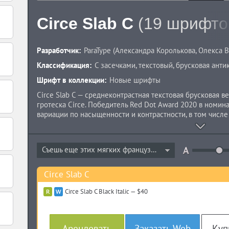
Circe Slab C
(19 шрифто
Разработчик:
ParaType
(
Александра Королькова
,
Олекса 
Классификация:
С засечками
,
текстовый
,
брусковая анти
Шрифт в коллекции:
Новые шрифты
Circe Slab C — среднеконтрастная текстовая брусковая 
гротеска Circe. Победитель Red Dot Award 2020 в номин
вариации по насыщенности и контрастности, в том числе
полностью неконтрастного геометрического (Circe Slab 
(Circe Slab C). Кроме того, все текстовые начертания и
шрифта включает капитель, минускульные цифры и бога
Съешь еще этих мягких французских...
капительных знаков. Регулярные начертания Circe Slab п
самые светлые и жирные для использования в крупном к
«Кириллица» на международном конкурсе Granshan 201
Circe Slab C
Корольковой при участии Олексы Волочая и выпущен ком
Курсивные начертания были добавлены в 2021 году.
Circe Slab C Black Italic — $40
Арендовать
Заказать Web