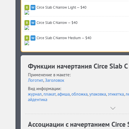
Circe Slab C Narrow Light — $40
Circe Slab C Narrow — $40
Circe Slab C Narrow Medium — $40
Функции начертания Circe Slab C B
Применение в макете:
Логотип
,
Заголовок
Вид информации:
журнал
,
плакат
,
афиша
,
обложка
,
упаковка
,
этикетка
,
л
айдентика
Ассоциации c начертанием Circe Sl