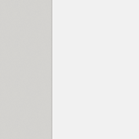
Circe Slab C (19)
Circles (2)
Circus Didot (1)
SP Clarendon (6)
Cliche (1)
Clincher (15)