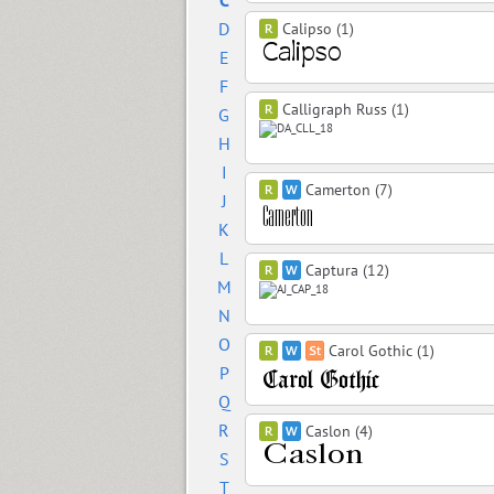
C
D
Calipso (1)
E
F
Calligraph Russ (1)
G
H
I
Camerton (7)
J
K
L
Captura (12)
M
N
O
Carol Gothic (1)
P
Q
R
Caslon (4)
S
T