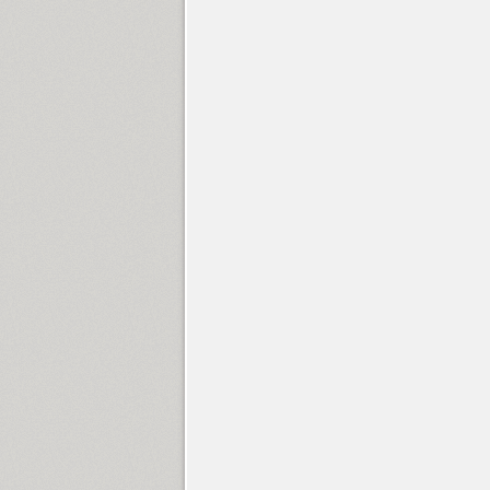
Clinica Pro (16)
Closer (18)
Closer Text (18)
Coliseum (8)
Colmena (1)
Cometa (1)