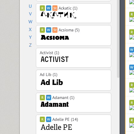
U
Ackatic (1)
V
W
X
Acsioma (5)
Y
Z
Activist (1)
Ad Lib (1)
Adamant (1)
Adelle PE (14)