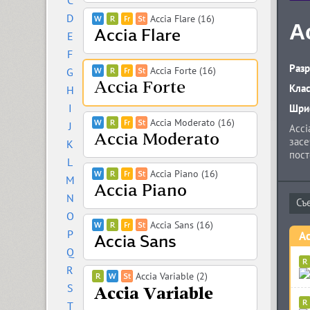
C
D
Accia Flare (16)
A
E
F
Разр
Accia Forte (16)
G
Кла
H
I
Шриф
Accia Moderato (16)
J
Acci
засе
K
пост
L
соот
Accia Piano (16)
M
вклю
набо
N
супе
O
дает
Accia Sans (16)
P
инфо
Ac
Mode
Q
году
R
Accia Variable (2)
S
T