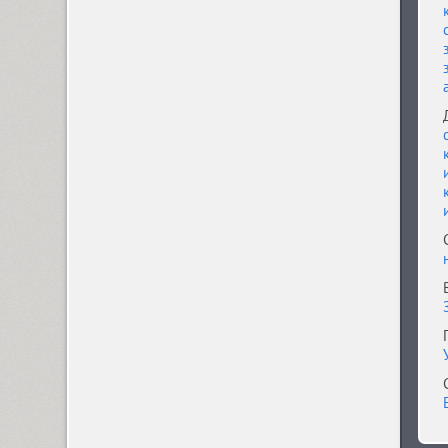
Almaz (9)
Alquitran Pro (37)
Amore (1)
Anastasia Script (1)
Angelica (2)
Anglecia Pro (36)