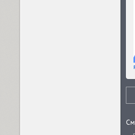
Arabskij (1)
GHEA Aram (20)
Arbat (1)
Ardent (3)
Areqo 4F (1)
См