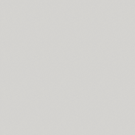
PT Astra Sans (4)
PT Astra Serif (4)
Astron (1)
Athelas PE (4)
AuktyonZ (3)
ITC Avant Garde Gothic (4)