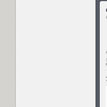
ITC Anna (3)
Antey (1)
Aphrosine (3)
Apical (5)
Apoka Pro (6)
Appetite Pro (10)