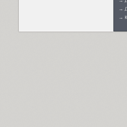
→ Д
Ariergard (3)
→ Д
→ К
Ariergard Rondo (5)
Arsenal (4)
Arsis (1)
Arthur (1)
Ascetic 2D (2)