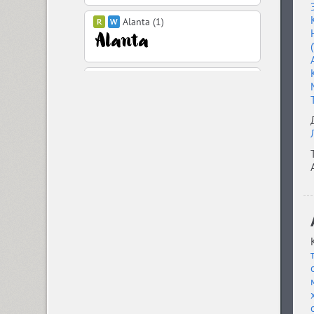
Alanta (1)
Aldine 401 (4)
Aleksa (18)
Alethia Next (21)
Algor (1)
Alliance (7)