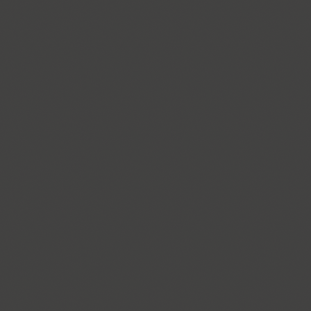
Almaz (9)
Alquitran Pro (37)
Amore (1)
Anastasia Script (1)
Angelica (2)
Anglecia Pro (36)