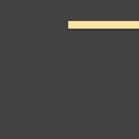
Arabskij (1)
GHEA Aram (20)
Arbat (1)
Ardent (3)
Areqo 4F (1)
Ariergard (3)