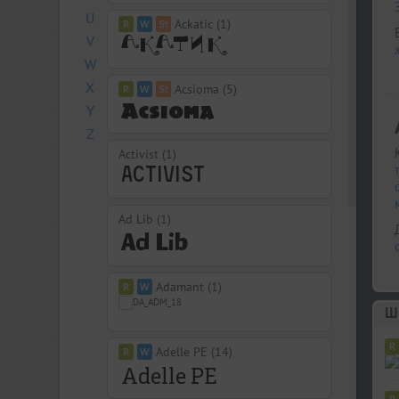
U
Ackatic (1)
V
W
X
Acsioma (5)
Y
Z
Activist (1)
Ad Lib (1)
Adamant (1)
Шр
Adelle PE (14)