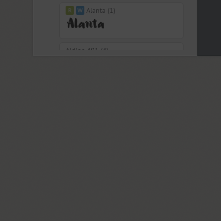
Alanta (1)
Aldine 401 (4)
Aleksa (18)
Alethia Next (21)
Algor (1)
Alliance (7)