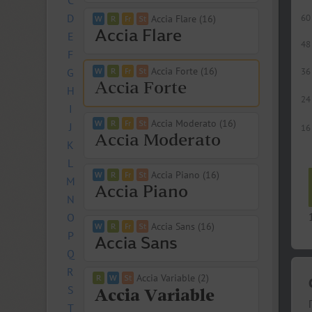
C
D
60
Accia Flare (16)
E
48
F
Accia Forte (16)
G
36
H
24
I
Accia Moderato (16)
J
16
K
L
Accia Piano (16)
M
N
O
Accia Sans (16)
P
Q
R
Accia Variable (2)
S
T