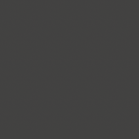
Ariergard Rondo (5)
Arsenal (4)
Arsis (1)
Arthur (1)
Ascetic 2D (2)
PT Astra Sans (4)