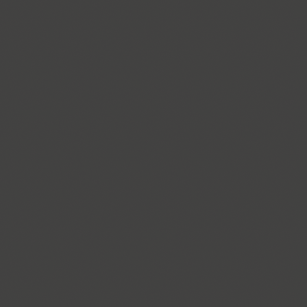
PT Astra Serif (4)
Astron (1)
Athelas PE (4)
AuktyonZ (3)
ITC Avant Garde Gothic (4)
GHEA Ayb (1)