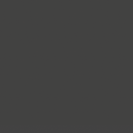
ITC Anna (3)
Antey (1)
Aphrosine (3)
Apical (5)
Apoka Pro (6)
Appetite Pro (10)