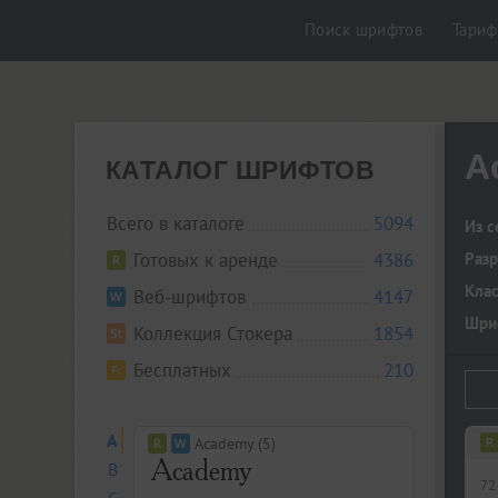
Поиск шрифтов
Тари
Ac
КАТАЛОГ ШРИФТОВ
Всего в каталоге
5094
Из с
Готовых к аренде
4386
Разр
Кла
Веб-шрифтов
4147
Шриф
Коллекция Стокера
1854
Бесплатных
210
A
Academy (5)
B
72