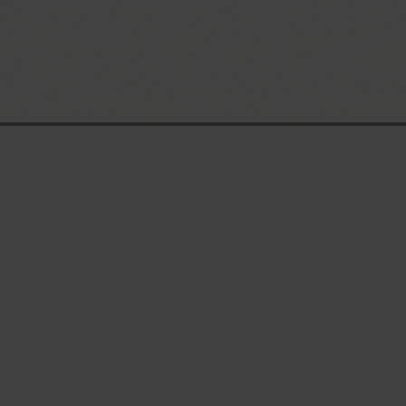
Главная страница
ENG
РУС
УКР
Поиск шрифтов
Коллекции шриф
Каталог шрифтов
Авторы и студии
Цены на аренду
Подписки на шр
Блог о шрифтах
Информация
Rentafont Agent