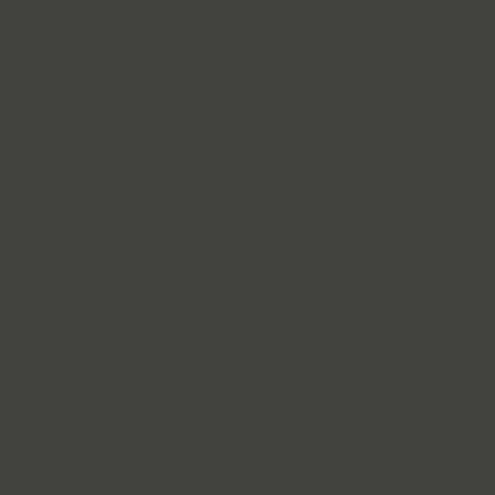
ITC Anna (3)
Antey (1)
Aphrosine (3)
Apical (5)
Apoka Pro (6)
Appetite Pro (10)