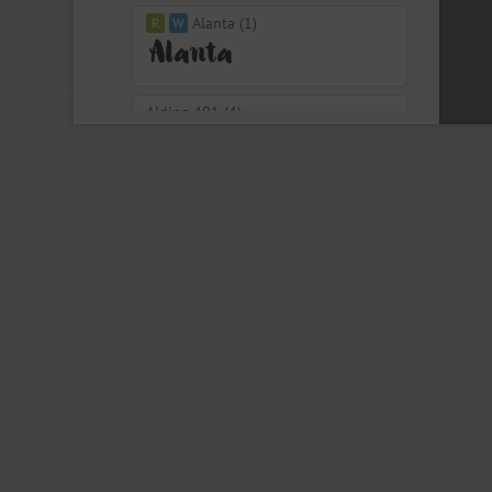
Alanta (1)
Aldine 401 (4)
Aleksa (18)
Alethia Next (21)
Algor (1)
Alliance (7)