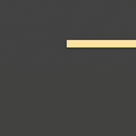
Arabskij (1)
GHEA Aram (20)
Arbat (1)
Ardent (3)
Areqo 4F (1)
Ariergard (3)