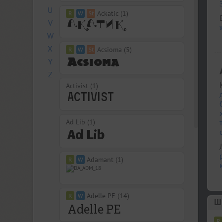
U
Ackatic (1)
V
W
X
Acsioma (5)
Y
Z
Activist (1)
Ad Lib (1)
Adamant (1)
Adelle PE (14)
Шр