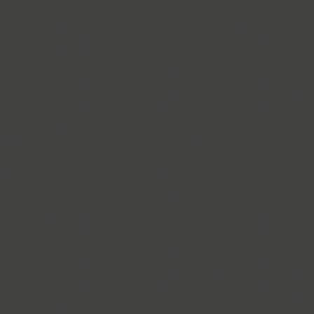
Almaz (9)
Alquitran Pro (37)
Amore (1)
Anastasia Script (1)
Angelica (2)
Anglecia Pro (36)