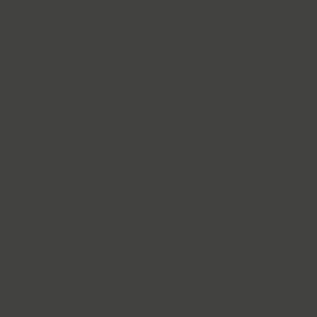
Ariergard Rondo (5)
Arsenal (4)
Arsis (1)
Arthur (1)
Ascetic 2D (2)
PT Astra Sans (4)