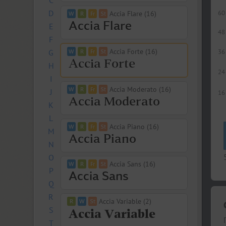
C
D
60
Accia Flare (16)
E
48
F
Accia Forte (16)
G
36
H
24
I
Accia Moderato (16)
J
16
K
L
Accia Piano (16)
M
N
O
Accia Sans (16)
P
Q
R
Accia Variable (2)
S
T