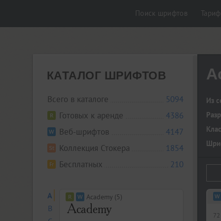
Поиск шрифтов
Тари
A
КАТАЛОГ ШРИФТОВ
Всего в каталоге
5094
Из с
Готовых к аренде
4386
Разр
Кла
Веб-шрифтов
4147
Шриф
Коллекция Стокера
1854
Бесплатных
210
A
Academy (5)
B
72