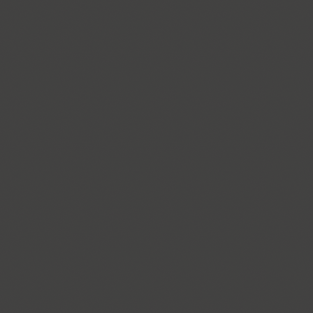
PT Astra Serif (4)
Astron (1)
Athelas PE (4)
AuktyonZ (3)
ITC Avant Garde Gothic (4)
GHEA Ayb (1)