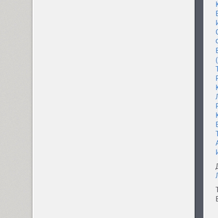
PT Root UI (5)
PT Sans (8)
PT Sans Pro (32)
PT Serif (6)
PT Serif Pro (38)
Pushkin (7)