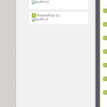
PriamojProp (1)
Private Sans (3)
Proba Pro (14)
Profont (1)
Propisi (2)
Prospect (4)