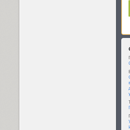
TT Prosto Sans (10)
TT Prosto Sans Condenced (10)
Proun (4)
PT Earthquake (1)
PT Lightning (1)
PT Mono (2)