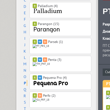
C
Palladium (4)
D
P
E
F
Parangon (15)
Разр
G
Диз
H
I
Кла
Parsek (1)
J
ПТ С
прям
K
расш
L
тенд
Penta (3)
M
особ
испо
N
прим
O
Pequena Pro (4)
нави
P
PT
Q
R
Perfo (2)
S
T