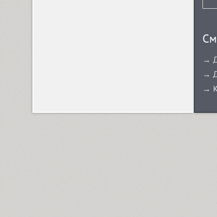
См
→ Д
→ Д
→ К