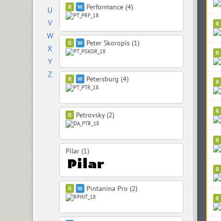
Performance (4)
U
V
W
Peter Skoropis (1)
X
Y
Z
Petersburg (4)
Petrovsky (2)
Pilar (1)
Pintanina Pro (2)