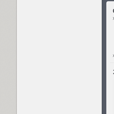
ITC Anna (3)
Antey (1)
Aphrosine (3)
Apical (5)
Apoka Pro (6)
Appetite Pro (10)