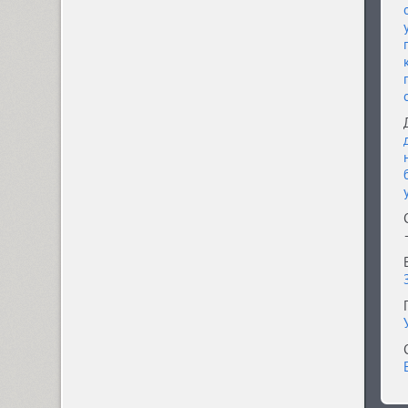
Almaz (9)
Alquitran Pro (37)
Amore (1)
Anastasia Script (1)
Angelica (2)
Anglecia Pro (36)