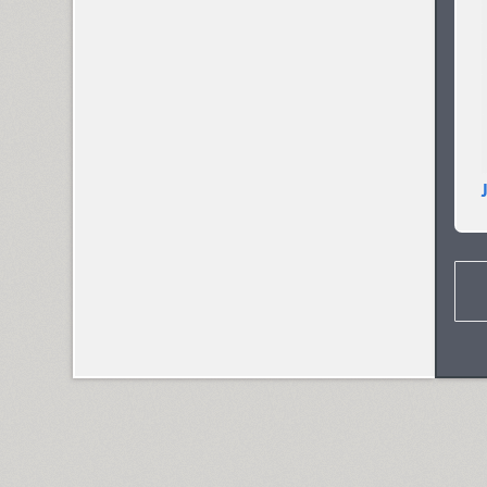
Arabskij (1)
GHEA Aram (20)
Arbat (1)
Ardent (3)
Areqo 4F (1)
Ariergard (3)