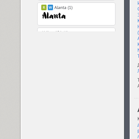
Alanta (1)
Aldine 401 (4)
Aleksa (18)
Alethia Next (21)
Algor (1)
Alliance (7)