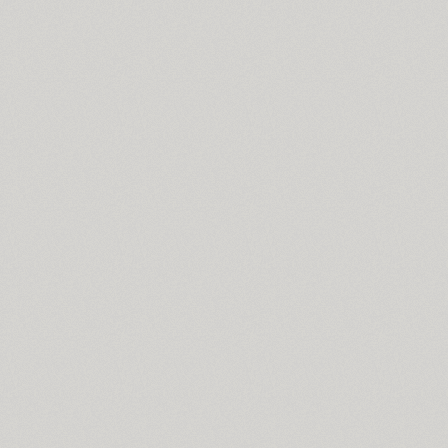
PT Astra Serif (4)
Astron (1)
Athelas PE (4)
AuktyonZ (3)
ITC Avant Garde Gothic (4)
GHEA Ayb (1)