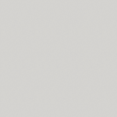
Ariergard Rondo (5)
Arsenal (4)
Arsis (1)
Arthur (1)
Ascetic 2D (2)
PT Astra Sans (4)