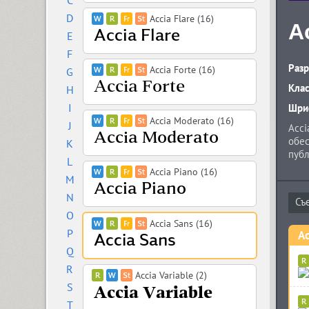
C
D
Accia Flare (16)
A
E
F
Разр
Accia Forte (16)
G
Кла
H
I
Шриф
Accia Moderato (16)
J
Acci
обес
K
публ
L
соот
Accia Piano (16)
M
вклю
набо
N
супе
O
дает
Accia Sans (16)
P
инфо
Ac
Mode
Q
году
R
Accia Variable (2)
S
T