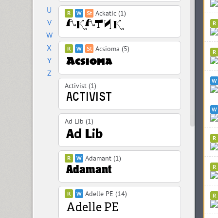
U
Ackatic (1)
V
W
X
Acsioma (5)
Y
Z
Activist (1)
Ad Lib (1)
Adamant (1)
Adelle PE (14)