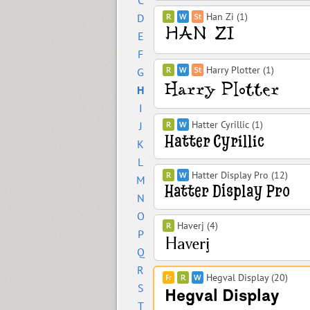
C
Han Zi (1)
D
E
F
Harry Plotter (1)
G
H
I
Hatter Cyrillic (1)
J
K
L
Hatter Display Pro (12)
M
N
O
Haverj (4)
P
Q
R
Hegval Display (20)
S
T