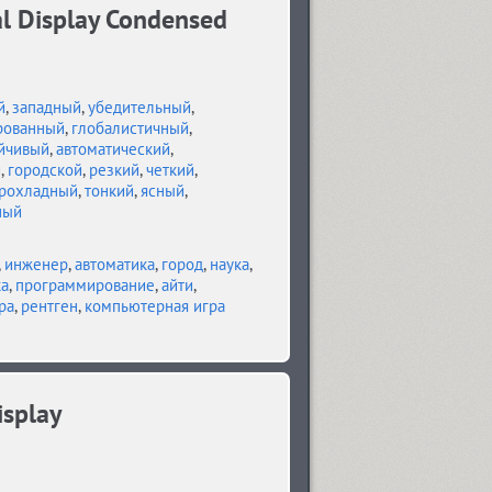
l Display Condensed
й
,
западный
,
убедительный
,
рованный
,
глобалистичный
,
йчивый
,
автоматический
,
й
,
городской
,
резкий
,
четкий
,
рохладный
,
тонкий
,
ясный
,
ный
,
инженер
,
автоматика
,
город
,
наука
,
ка
,
программирование
,
айти
,
ра
,
рентген
,
компьютерная игра
splay