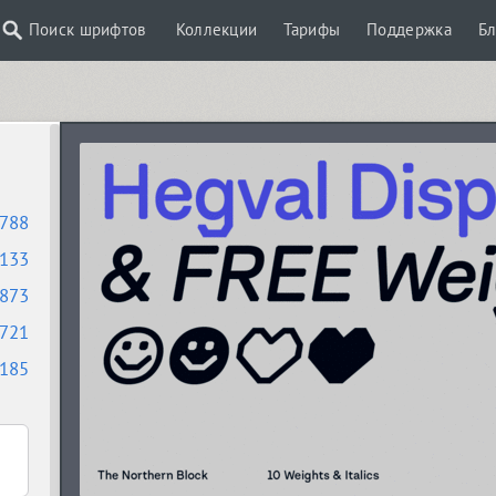
Поиск шрифтов
Коллекции
Тарифы
Поддержка
Бл
788
133
873
721
185