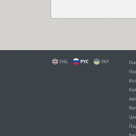
ENG
РУС
УКР
Гл
По
Ко
Ка
Ав
Ren
Це
По
Бл