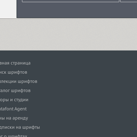
авная страница
иск шрифтов
ллекции шрифтов
талог шрифтов
торы и студии
tafont Agent
ны на аренду
дписки на шрифты
ог о шрифтах