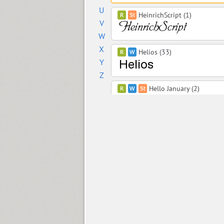
U
HeinrichScript (1)
V
W
X
Helios (33)
Y
Z
Hello January (2)
Henman (4)
Hermes (2)
Herold (2)