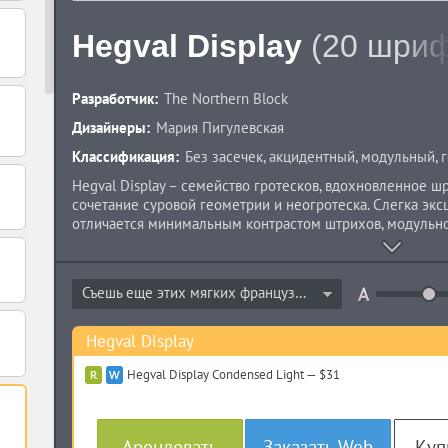
Hegval Display
(20 шриф
Разработчик:
The Northern Block
Дизайнеры:
Мария Пигулевская
Классификация:
Без засечек
,
акцидентный
,
модульный
,
г
Hegval Display – семейство гротесков, вдохновленное шри
сочетание суровой геометрии и неогротеска. Слегка экс
отличается минимальным контрастом штрихов, модульно
смайликов. Hegval Display доступен в десяти вариантах 
наклонном. Набор символов поддерживает расширенную
OpenType включают лигатуры, табличные цифры и дроби
Съешь еще этих мягких французских...
Пигулевская в 2019 году. Hegval Display™ является тор
Block.
Hegval Display
Hegval Display Condensed Light — $31
Арендовать
Заказать Web