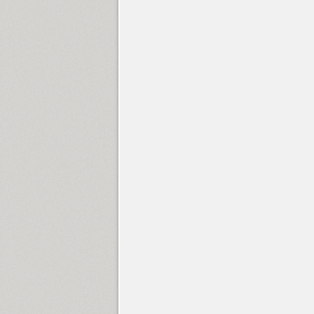
Hill (1)
Hitman (1)
Holgada (12)
Homenko (4)
Hopferian (3)