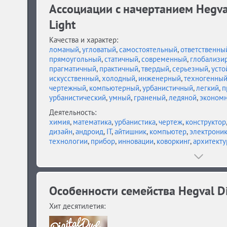
Ассоциации c начертанием Hegva
Light
Качества и характер:
ломаный
,
угловатый
,
самостоятельный
,
ответственны
прямоугольный
,
статичный
,
современный
,
глобализи
прагматичный
,
практичный
,
твердый
,
серьезный
,
усто
искусственный
,
холодный
,
инженерный
,
техногенны
чертежный
,
компьютерный
,
урбанистичный
,
легкий
,
п
урбанистический
,
умный
,
граненый
,
ледяной
,
эконом
Деятельность:
химия
,
математика
,
урбанистика
,
чертеж
,
конструктор
дизайн
,
андроид
,
IT
,
айтишник
,
компьютер
,
электрони
технологии
,
прибор
,
инновации
,
коворкинг
,
архитекту
Особенности семейства Hegval Di
Хит десятилетия: