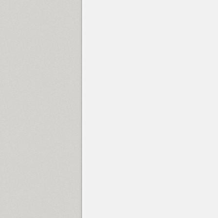
Hortensia (1)
Hub (1)
Humanist 521 (5)
Humanist 531 (4)
Hybrid (8)
Hyper (2)