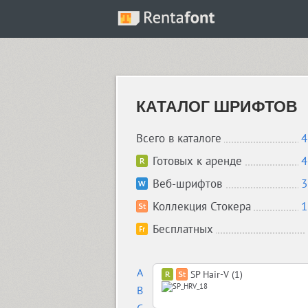
КАТАЛОГ ШРИФТОВ
Всего в каталоге
4
Готовых к аренде
4
Веб-шрифтов
3
Коллекция Стокера
1
Бесплатных
A
SP Hair-V (1)
B