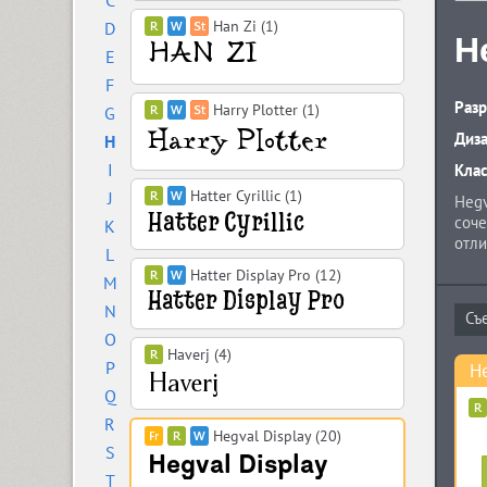
C
Han Zi (1)
D
H
E
F
Разр
Harry Plotter (1)
G
Диз
H
I
Кла
Hatter Cyrillic (1)
J
Hegv
соче
K
отли
L
смай
Hatter Display Pro (12)
M
накл
Open
N
Пигу
O
Bloc
Haverj (4)
P
He
Q
R
Hegval Display (20)
S
T