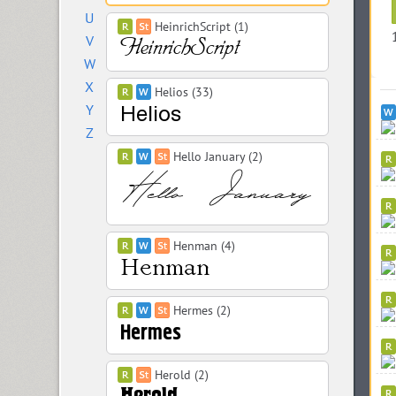
U
HeinrichScript (1)
V
W
X
Helios (33)
Y
Z
Hello January (2)
Henman (4)
Hermes (2)
Herold (2)