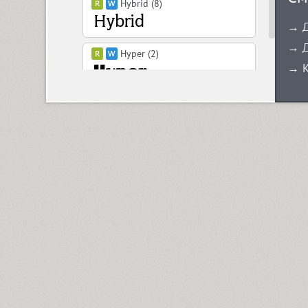
Hybrid (8)
→ Д
→ Д
Hyper (2)
→ К
Hypocrite (1)