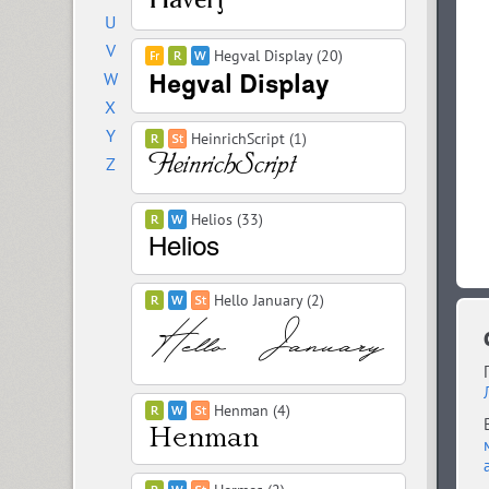
U
V
Hegval Display (20)
W
X
Y
HeinrichScript (1)
Z
Helios (33)
Hello January (2)
Henman (4)