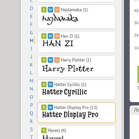
C
D
Hajdamaka (1)
48
E
36
F
G
24
Han Zi (1)
H
I
16
J
Harry Plotter (1)
K
L
M
Hatter Cyrillic (1)
N
O
P
Hatter Display Pro (12)
Л
Q
R
S
Haverj (4)
T