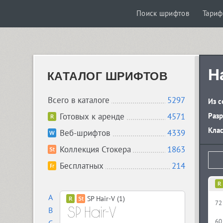
Поиск шрифтов
Тари
H
КАТАЛОГ ШРИФТОВ
Всего в каталоге
5297
Из с
Готовых к аренде
4571
Разр
Кла
Веб-шрифтов
4339
Коллекция Стокера
1863
Бесплатных
214
A
SP Hair-V (1)
72
B
60